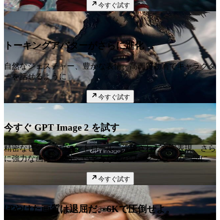
今すぐ試す
注目
トーキングアバターがさらに進化
自然なジェスチャー、豊かな表情、高画質動画でキャラクタ
ーを話せるように
今すぐ試す
今すぐ GPT Image 2 を試す
精密なビジュアルコントロール、洗練された文字表現、さら
に強力な画像生成が、いまあなたのワークフローの一部に。
今すぐ試す
ぼやけた画質は退屈だ。6Kで圧倒せよ。