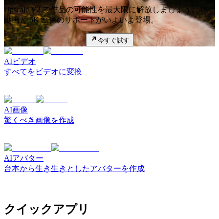
Upscale V2 で作品の可能性を最大限に解放しましょう。4K
動画と 6K 画像のサポートがいよいよ登場。
今すぐ試す
AIビデオ
すべてをビデオに変換
AI画像
驚くべき画像を作成
AIアバター
台本から生き生きとしたアバターを作成
クイックアプリ