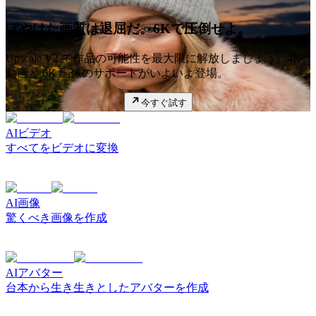
ぼやけた画質は退屈だ。6Kで圧倒せよ。
Upscale V2 で作品の可能性を最大限に解放しましょう。4K
動画と 6K 画像のサポートがいよいよ登場。
今すぐ試す
AIビデオ
すべてをビデオに変換
AI画像
驚くべき画像を作成
AIアバター
台本から生き生きとしたアバターを作成