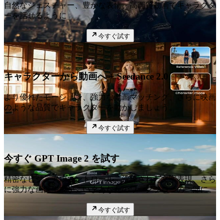
自然なジェスチャー、豊かな表情、高画質動画でキャラクタ
ーを話せるように
今すぐ試す
新着
キャラクターから動画へ + Seedance 2.0
より優れたモーション、強力な動画マッチング、さらに映画
のような品質でキャラクターを動かしましょう。
今すぐ試す
今すぐ GPT Image 2 を試す
精密なビジュアルコントロール、洗練された文字表現、さら
に強力な画像生成が、いまあなたのワークフローの一部に。
今すぐ試す