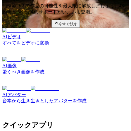
Upscale V2 で作品の可能性を最大限に解放しましょう。4K
動画と 6K 画像のサポートがいよいよ登場。
今すぐ試す
AIビデオ
すべてをビデオに変換
AI画像
驚くべき画像を作成
AIアバター
台本から生き生きとしたアバターを作成
クイックアプリ