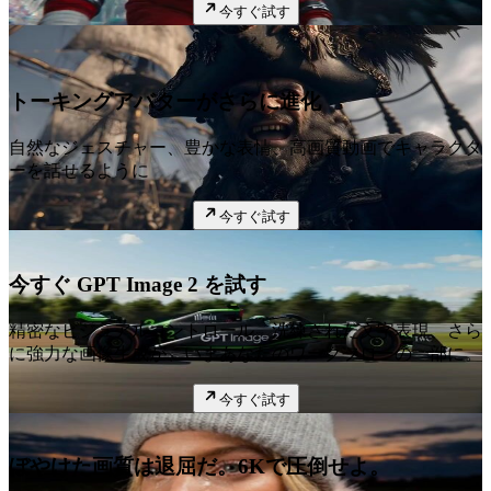
今すぐ試す
注目
トーキングアバターがさらに進化
自然なジェスチャー、豊かな表情、高画質動画でキャラクタ
ーを話せるように
今すぐ試す
今すぐ GPT Image 2 を試す
精密なビジュアルコントロール、洗練された文字表現、さら
に強力な画像生成が、いまあなたのワークフローの一部に。
今すぐ試す
ぼやけた画質は退屈だ。6Kで圧倒せよ。