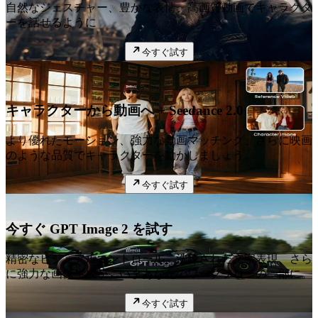
自然なジェスチャー、豊かな表情、高画質動画でキャラクタ
ーを話せるように
今すぐ試す
新着
キャラクターから動画へ + Seedance 2.0
より優れたモーション、強力な動画マッチング、さらに映画
のような品質でキャラクターを動かしましょう。
今すぐ試す
今すぐ GPT Image 2 を試す
精密なビジュアルコントロール、洗練された文字表現、さら
に強力な画像生成が、いまあなたのワークフローの一部に。
今すぐ試す