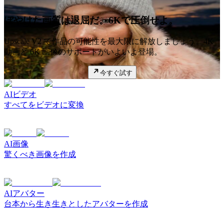
ぼやけた画質は退屈だ。6Kで圧倒せよ。
Upscale V2 で作品の可能性を最大限に解放しましょう。4K
動画と 6K 画像のサポートがいよいよ登場。
今すぐ試す
AIビデオ
すべてをビデオに変換
AI画像
驚くべき画像を作成
AIアバター
台本から生き生きとしたアバターを作成