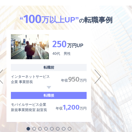
100
“
万以上UP”
転職事例
の
250
万円UP
40代 男性
転職前
インターネットサービス
外資系製薬メーカー
950
年収
万円
企業 事業部長
品質管理、品質保証
転職後
モバイルサービス企業
内資系製薬メーカー
1,200
年収
万円
新規事業開発室 副室長
品質管理責任者