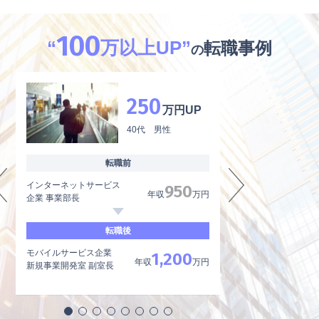
100
“
万以上UP”
転職事例
の
250
万円UP
40代 男性
転職前
インターネットサービス
外資系製薬メーカー
950
年収
万円
企業 事業部長
品質管理、品質保証
転職後
モバイルサービス企業
内資系製薬メーカー
1,200
年収
万円
新規事業開発室 副室長
品質管理責任者