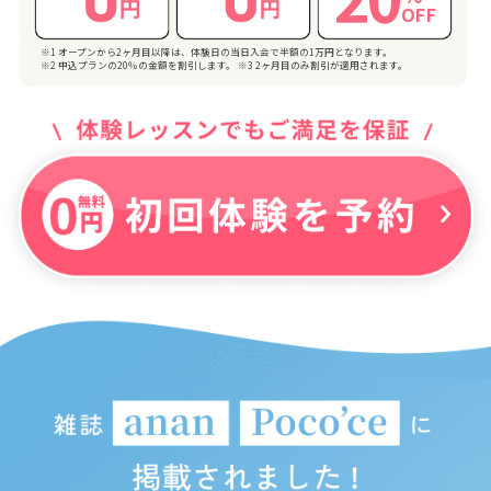
OFF
※1 オープンから2ヶ月目以降は、体験日の当日入会で半額の1万円となります。
※2 申込プランの20％の金額を割引します。 ※3 2ヶ月目のみ割引が適用されます。