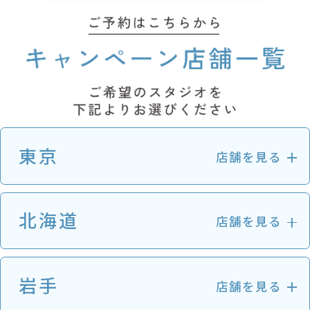
東京
店舗を見る
北海道
店舗を見る
岩手
店舗を見る