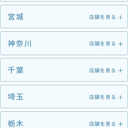
宮城
店舗を見る
神奈川
店舗を見る
千葉
店舗を見る
埼玉
店舗を見る
栃木
店舗を見る