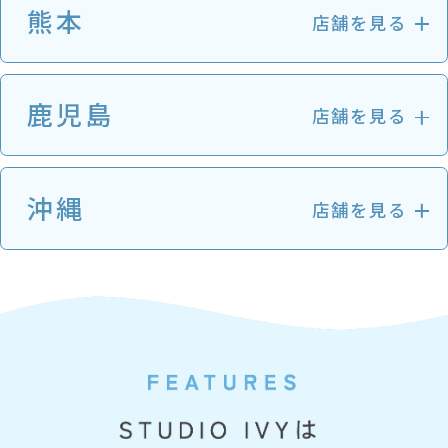
熊本
店舗を見る
鹿児島
店舗を見る
沖縄
店舗を見る