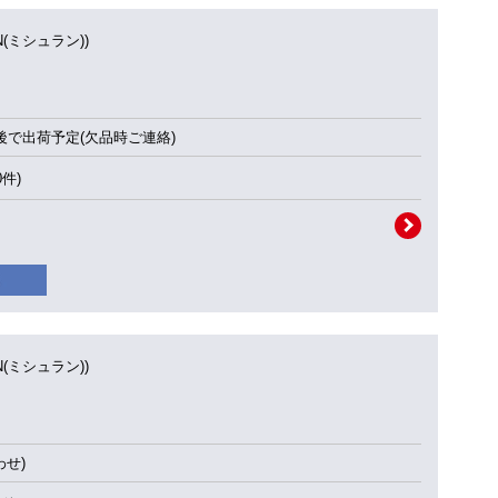
IN(ミシュラン))
後で出荷予定(欠品時ご連絡)
0件)
IN(ミシュラン))
せ)