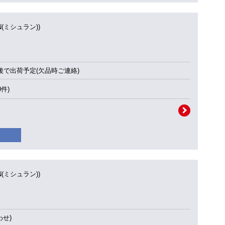
IN(ミシュラン))
後で出荷予定(欠品時ご連絡)
0件)
IN(ミシュラン))
せ)