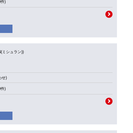
0件)
IN(ミシュラン))
せ)
0件)