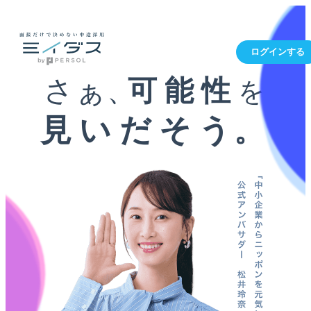
ログインする
さぁ、
可能性
を
見いだそう
。