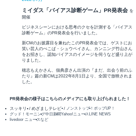
ミイダス「バイアス診断ゲーム」PR発表会
を
開催
ビジネスシーンにおける思考のクセを計測する「バイアス
診断ゲーム」のPR発表会を行いました。
新CMのお披露目を兼ねたこのPR発表会では、ゲストにお
笑い芸人のぺこぱ・シュウペイさん、カンニング竹山さん
をお招きし、認知バイアスのイメージを伺うなど盛り上が
りました。
穂志もえかさん、佃典彦さん出演の『まだ、出会う前のふ
たり』篇の新CMは2022年8月1日より、全国で放映されま
した。
PR発表会の様子はこちらのメディアにも取り上げられました！
スッキリ
めざましテレビ
ノンストップ！
ポップUP！
グッド！モーニング
中日新聞
Yahoo!ニュース
LINE NEWS
livedoor ニュース
など