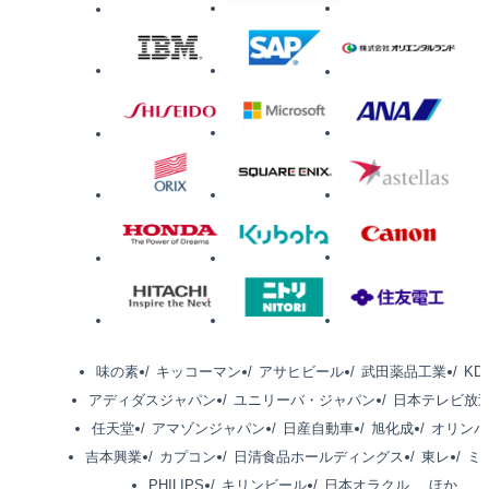
味の素
キッコーマン
アサヒビール
武田薬品工業
KD
アディダスジャパン
ユニリーバ・ジャパン
日本テレビ放
任天堂
アマゾンジャパン
日産自動車
旭化成
オリンパ
吉本興業
カプコン
日清食品ホールディングス
東レ
ミ
PHILIPS
キリンビール
日本オラクル