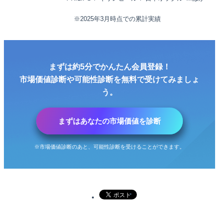
※
2025
年
3
月時点での累計実績
まずは
約5分
でかんたん会員登録！
市場価値診断
や
可能性診断
を
無料
で受けてみましょ
う。
まずはあなたの市場価値を診断
※市場価値診断のあと、可能性診断を受けることができます。