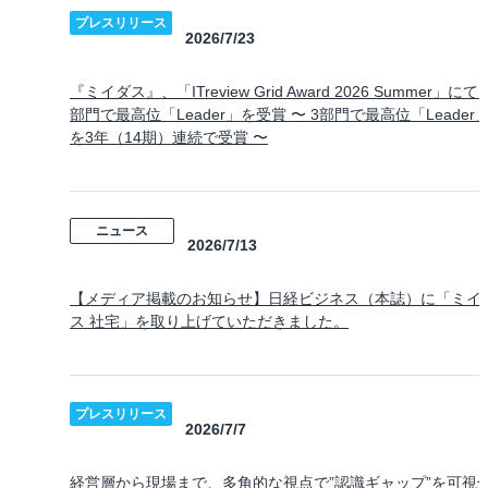
プレスリリース
2026/7/23
『ミイダス』、「ITreview Grid Award 2026 Summer」にて 
部門で最高位「Leader」を受賞 〜 3部門で最高位「Leader
を3年（14期）連続で受賞 〜
ニュース
2026/7/13
【メディア掲載のお知らせ】日経ビジネス（本誌）に「ミイ
ス 社宅」を取り上げていただきました。
プレスリリース
2026/7/7
経営層から現場まで、多角的な視点で”認識ギャップ”を可視