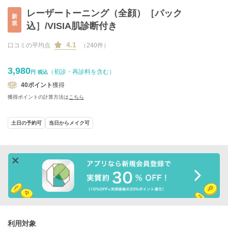
レーザートーニング（全顔）［パック
新
規
込］/VISIA肌診断付き
4.1
口コミの平均点
（240件）
3,980
（初診・再診料を含む）
円
税込
40
ポイント
獲得
獲得ポイントの計算方法は
こちら
土日の予約可
当日からメイク可
利用対象