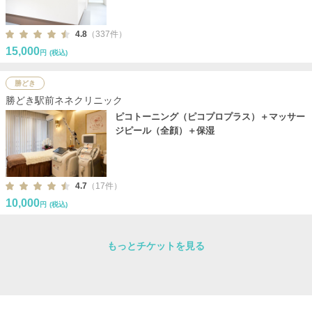
4.8
（337件）
15,000
円
(税込)
勝どき
勝どき駅前ネネクリニック
ピコトーニング（ピコプロプラス）＋マッサー
ジピール（全顔）＋保湿
4.7
（17件）
10,000
円
(税込)
もっとチケットを見る