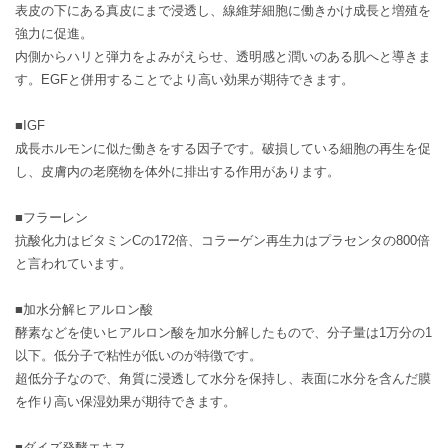
表皮の下にある真皮にまで浸透し、線維芽細胞に働きかけ成長と増殖を
強力に促進。
内側からハリと弾力をよみがえらせ、透明感と潤いのある肌へと導きま
す。EGFと併用することでより高い効果が期待できます。
■IGF
成長ホルモンに似た働きをする因子です。破損している細胞の再生を促
し、皮膚内の老廃物を体外に排出する作用があります。
■フラーレン
抗酸化力はビタミンCの172倍、コラーゲン再生力はプラセンタの800倍
と言われています。
■加水分解ヒアルロン酸
酵素などを使いヒアルロン酸を加水分解したもので、分子量は1万分の1
以下。低分子で粘性が低いのが特徴です。
超低分子なので、角質に浸透して水分を保持し、表面に水分を含んだ膜
を作り高い保湿効果が期待できます。
■ダイズ発酵エキス