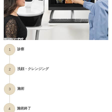
診察
1
洗顔・クレンジング
2
施術
3
施術終了
4