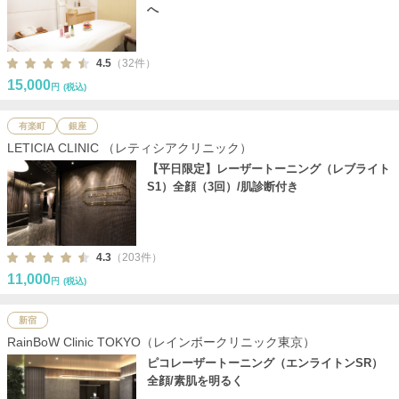
へ
4.5
（32件）
15,000
円
(税込)
有楽町
銀座
LETICIA CLINIC （レティシアクリニック）
【平日限定】レーザートーニング（レブライト
S1）全顔（3回）/肌診断付き
4.3
（203件）
11,000
円
(税込)
新宿
RainBoW Clinic TOKYO（レインボークリニック東京）
ピコレーザートーニング（エンライトンSR）
全顔/素肌を明るく