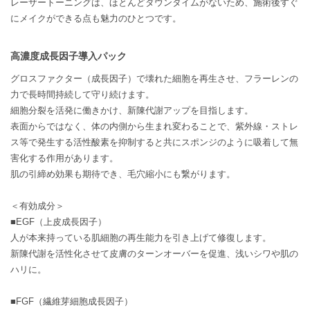
レーザートーニングは、ほとんどダウンタイムがないため、施術後すぐ
にメイクができる点も魅力のひとつです。
高濃度成長因子導入パック
グロスファクター（成長因子）で壊れた細胞を再生させ、フラーレンの
力で長時間持続して守り続けます。
細胞分裂を活発に働きかけ、新陳代謝アップを目指します。
表面からではなく、体の内側から生まれ変わることで、紫外線・ストレ
ス等で発生する活性酸素を抑制すると共にスポンジのように吸着して無
害化する作用があります。
肌の引締め効果も期待でき、毛穴縮小にも繋がります。
＜有効成分＞
■EGF（上皮成長因子）
人が本来持っている肌細胞の再生能力を引き上げて修復します。
新陳代謝を活性化させて皮膚のターンオーバーを促進、浅いシワや肌の
ハリに。
■FGF（繊維芽細胞成長因子）