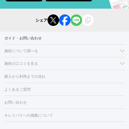
シェア
ガイド・お問い合わせ
施術について調べる
施術の口コミを見る
美白
白玉点滴・白玉注射
高濃度ビタミンC点滴
美容内服
フォトフェイシャルM22
フラクショナルレーザー
レーザートーニ
購入から利用までの流れ
ング
ケミカルピーリング
プラセンタ注射
イオン導入
しみ・そばかす・肝斑
よくあるご質問
HIFU（ハイフ）
白玉点滴・白玉注射
高濃度ビタミンC点滴
フォトフェイシャル
レーザートーニング
ピコレーザートーニン
糸リフト
ボトックス
ボツリヌストキシン
エレクトロポレー
グ
フォトシルクプラス
美容内服
お問い合わせ
ション
ダーマペン
ピコフラクショナルレーザー
ピコレーザー
トーニング
ハイドラフェイシャル
マッサージピール
脂肪溶解
キレイパスへの掲載について
しわ・たるみ
注射
美容点滴・美容注射
フォトRF
PRP皮膚再生療法
脂肪
ヒアルロン酸注射
ボトックス注射
ボツリヌストキシン注射
水