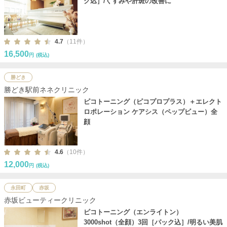
ク込］/くすみや肝斑の改善に
4.7
（11件）
16,500
円
(税込)
勝どき
勝どき駅前ネネクリニック
ピコトーニング（ピコプロプラス）＋エレクト
ロポレーション ケアシス（ペップビュー）全
顔
4.6
（10件）
12,000
円
(税込)
永田町
赤坂
赤坂ビューティークリニック
ピコトーニング（エンライトン）
3000shot（全顔）3回［パック込］/明るい美肌