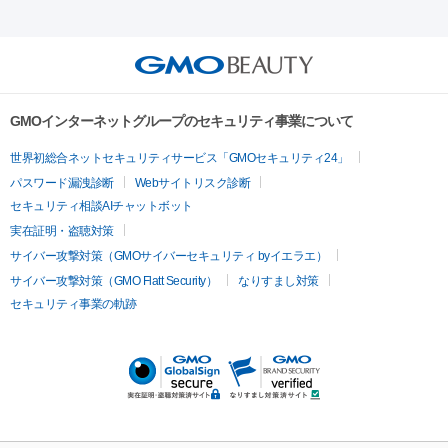
射）
ベルベットスキン
レーザー治療（赤み改善）
マイクロボ
ーレーザー
ヴァンキッシュ
ミラドライ
フォトRF
美肌
トックス（ボトックスリフト）
クリーニング
GLP-1
セラミッ
美容点滴
美容注射
ケミカルピーリング
マッサージピール
その他
ク治療
医療脱毛（ヒゲ）
ポテンツァ
トラネキサム酸
ジェ
イオン導入
エレクトロポレーション
レーザーピーリング
美
リードファインリフト
肩こり注射
ドラッグデリバリー（ポテン
ントルマックスプロ
イボ取り
シミ取り
シミ取り（皮膚科）
容内服
ツァ）
ハイドラジェントル
ルメッカ
ジェネシス
リジュラン
ラ
GMOインターネットグループのセキュリティ事業について
イムライト
Vビーム
シルファーム
スネコス
インモード
疲労回復・健康
世界初総合ネットセキュリティサービス「GMOセキュリティ24」
オリジオ
ミラノリピール
サーマジェン
リバースピール
パスワード漏洩診断
Webサイトリスク診断
プラセンタ注射
にんにく注射
オンダリフト
ジュベルック
ルビーフラクショナル
脂肪吸
セキュリティ相談AIチャットボット
引
VISIA肌診断
ボルニューマ
ソフウェーブ
モフィウス
実在証明・盗聴対策
医療脱毛
ザーフ
ジャルプロ
ノーリス
デンシティ
脇ボトックス
サイバー攻撃対策（GMOサイバーセキュリティ byイエラエ）
医療脱毛（VIO）
医療脱毛
サイバー攻撃対策（GMO Flatt Security）
なりすまし対策
IPL
エラボトックス
肩ボトックス
リベルサス
イソトレチ
セキュリティ事業の軌跡
その他
ノイン
ピコトーニング
ピーリング
二重埋没
アートメイク
ガミースマイル治療
オフィスホワイト
ニング
ピアス穴あけ