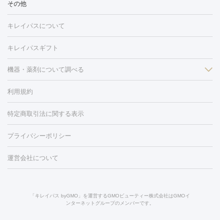
冷却
医療脱毛（顔）
医療脱毛（全身）
医療脱毛（あし）
その他
光注射
PRP皮膚再生療法
RF治療（テノール）
スネコス注射
医療脱毛（VIO）
水光注射（ハリ・美肌）
レーザー治療（ハ
美容内服
キレイパスについて
リ・美肌）
光治療（フォトフェイシャルなど）
アートメイク
毛穴・ニキビ跡
BNLS
二重埋没
医療脱毛（背中）
医療脱毛（うで）
医療
キレイパスギフト
フラクショナルレーザー
ピコフラクショナルレーザー
ダーマペ
脱毛（脇）
にんにく注射
ピアス穴あけ
AGA
医療脱毛
ン
機器・薬剤について調べる
ハイドラフェイシャル
ベルベットスキン
ポテンツァ
美
（胸）
ほくろ・いぼ切除
レーザー治療（ほくろ・いぼ除去）
容内服
タトゥー除去
医療痩身
傷跡治療
医療脱毛（おなか）
疲
利用規約
薬剤
労回復点滴・疲労回復注射
くま治療
切開施術
デリケートゾー
リジェノックス
クレヴィエル
ファットインパクト
ヒアルロニ
ほくろ・いぼ
ンケア
ホワイトニング
わきが治療
カベリン
隆鼻術
医療
特定商取引法に関する表示
ダーゼ
サリチル酸マクロゴールピーリング
ボライト
幹細胞培
CO2レーザー
脱毛（お尻）
ショッピングリフト
ガミースマイル治療
レーザ
養上清液
プライバシーポリシー
ー治療（しみ・くすみ）
水光注射（しみ・くすみ）
RF治療
レ
小顔・フェイスライン
ーザー治療（毛穴・ニキビ跡）
涙袋ヒアルロン酸
顎ヒアルロン
機器
運営会社について
HIFU（ハイフ）
糸リフト
ショッピングリフト
酸
唇ヒアルロン酸注射
水光注射（毛穴・ニキビ跡）
鼻ヒアル
ルメッカ
プラズマシャワー
ウルトラセルQプラス
BBL光治
ロン酸注射
医療脱毛（うなじ）
ヒアルロン酸注射（豊胸）
レ
痩身・ダイエット
療
メディオスター
ジェネシス
ウルトラアクセント
ウルト
ーザー治療（黒ずみ）
医療脱毛（指）
ダイエット点滴・ ダイエ
脂肪溶解注射
BNLS・BNLS neo
カベリン
輪郭注射（MLM）
「キレイパス byGMO」を運営するGMOビューティー株式会社はGMOイ
ラフォーマー（ウルトラフォーマーⅢ）
サーマクール
イントラ
ンターネットグループのメンバーです。
ット注射
レーザーピーリング
レーザー治療（しみスポット照
脂肪冷却
セル
イントラジェン
QスイッチYAGレーザー
Qスイッチルビ