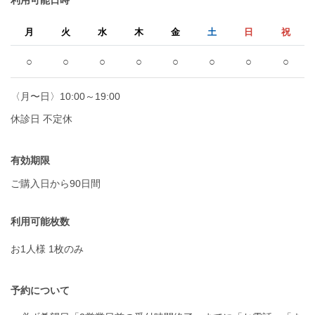
利用可能日時
月
火
水
木
金
土
日
祝
○
○
○
○
○
○
○
○
〈月〜日〉10:00～19:00
休診日 不定休
有効期限
ご購入日から90日間
利用可能枚数
お1人様 1枚のみ
予約について