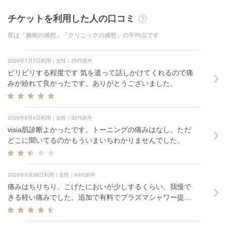
チケットを利用した人の口コミ
星は「施術の感想」「クリニックの感想」の平均点です
2026年7月7日利用｜女性｜20代後半
ピリピリする程度です 気を遣って話しかけてくれるので痛
みが紛れて良かったです。ありがとうございました。
2026年8月4日利用｜女性｜30代前半
visia肌診断よかったです。トーニングの痛みはなし。ただ
どこに聞いてるのかもういまいちわかりませんでした。
2026年6月28日利用｜女性｜40代前半
痛みはちりちり、こげたにおいが少しするくらい。我慢で
きる軽い痛みでした。追加で有料でプラズマシャワー提案
されたので、試しにしてみたら肌がツヤツヤになり満足で
す。トーニングは回数重ねないと効果が出ないとのことな