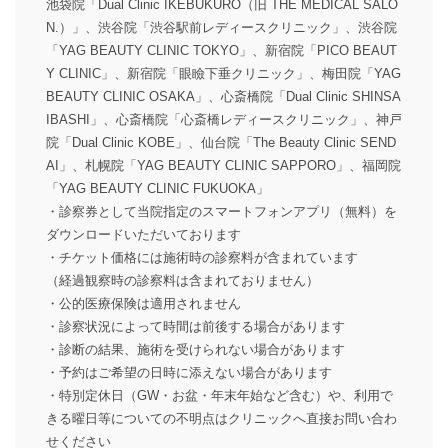
池袋院「Dual Clinic IKEBUKURO（旧 THE MEDICAL SALO
N.）」、渋谷院「渋谷駅前レディースクリニック」、渋谷院
「YAG BEAUTY CLINIC TOKYO」、新宿院「PICO BEAUT
Y CLINIC」、新宿院「眼瞼下垂クリニック」、梅田院「YAG
BEAUTY CLINIC OSAKA」、心斎橋院「Dual Clinic SHINSA
IBASHI」、心斎橋院「心斎橋レディースクリニック」、神戸
院「Dual Clinic KOBE」、仙台院「The Beauty Clinic SEND
AI」、札幌院「YAG BEAUTY CLINIC SAPPORO」、福岡院
「YAG BEAUTY CLINIC FUKUOKA」
・診察券として当院指定のスマートフォンアプリ（無料）を
ダウンロードいただいております
・チケット価格には施術時の診察料が含まれています
（経過観察時の診察料は含まれておりません）
・公的医療保険は適用されません
・診察状況によって時間は前後する場合があります
・診断の結果、施術を受けられない場合があります
・予約はご希望の日時に添えない場合があります
・特別定休日（GW・お盆・年末年始など含む）や、利用で
きる曜日等についての不明点はクリニックへ直接お問い合わ
せください