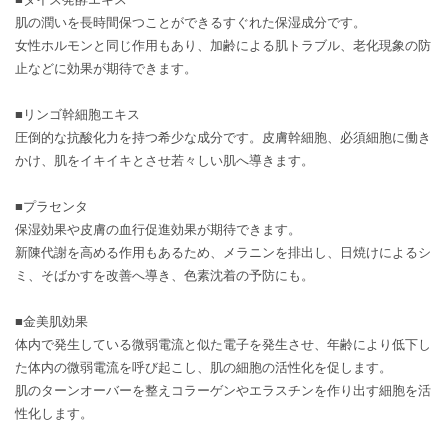
肌の潤いを長時間保つことができるすぐれた保湿成分です。
女性ホルモンと同じ作用もあり、加齢による肌トラブル、老化現象の防
止などに効果が期待できます。
■リンゴ幹細胞エキス
圧倒的な抗酸化力を持つ希少な成分です。皮膚幹細胞、必須細胞に働き
かけ、肌をイキイキとさせ若々しい肌へ導きます。
■プラセンタ
保湿効果や皮膚の血行促進効果が期待できます。
新陳代謝を高める作用もあるため、メラニンを排出し、日焼けによるシ
ミ、そばかすを改善へ導き、色素沈着の予防にも。
■金美肌効果
体内で発生している微弱電流と似た電子を発生させ、年齢により低下し
た体内の微弱電流を呼び起こし、肌の細胞の活性化を促します。
肌のターンオーバーを整えコラーゲンやエラスチンを作り出す細胞を活
性化します。