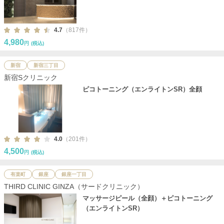
4.7
（817件）
4,980
円
(税込)
新宿
新宿三丁目
新宿Sクリニック
ピコトーニング（エンライトンSR）全顔
4.0
（201件）
4,500
円
(税込)
有楽町
銀座
銀座一丁目
THIRD CLINIC GINZA（サードクリニック）
マッサージピール（全顔）＋ピコトーニング
（エンライトンSR）