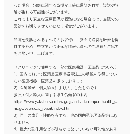
った場合、治療に関する説明が正確に通訳されず、誤訳や誤
解が生じる可能性がございます。
これにより安全な医療提供が困難になる場合には、当院での
受診をお断りさせていただく場合がございます。
当院を受診されるすべてのお客様に、安全で適切な医療を提
供するため、中立的かつ正確な情報伝達へのご理解とご協力
をお願い申し上げます。
〈クリニックで使用する一部の医療機器・医薬品について〉
1）国内において医薬品医療機器等法上の承認を取得してい
ない医療機器・医薬品を扱っております
2）医師等が、個人輸入により入手したものです
参照：個人輸入に関する厚生労働省の案内
https://www.yakubutsu.mhlw.go.jp/individualimport/health_da
mage/overseas_report/index.html
3）同一の成分・性能を有する、他の国内承認医薬品等はあ
りません
4）重大な副作用などが明らかになっていない可能性があり