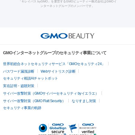
ーザー治療（黒ずみ）
医療脱毛（指）
ダイエット点滴・ ダイエ
脂肪溶解注射
BNLS・BNLS neo
カベリン
輪郭注射（MLM）
「キレイパス byGMO」を運営するGMOビューティー株式会社はGMOイ
ラフォーマー（ウルトラフォーマーⅢ）
サーマクール
イントラ
ンターネットグループのメンバーです。
ット注射
レーザーピーリング
レーザー治療（しみスポット照
脂肪冷却
リベルサス
ウゴービ
セル
イントラジェン
QスイッチYAGレーザー
Qスイッチルビ
射）
ベルベットスキン
レーザー治療（赤み改善）
マイクロボ
ーレーザー
ヴァンキッシュ
ミラドライ
フォトRF
アビクリ
美肌
トックス（ボトックスリフト）
クリーニング
GLP-1
セラミッ
ア
ウルセラ
ボルニューマ
美容点滴
美容注射
ケミカルピーリング
マッサージピール
ク治療
医療脱毛（ヒゲ）
ポテンツァ
トラネキサム酸
ジェ
イオン導入
エレクトロポレーション
レーザーピーリング
美
その他
ントルマックスプロ
イボ取り
シミ取り
シミ取り（皮膚科）
容内服
ゼオスキン
ララピール
リードファインリフト
肩こり注射
ドラッグデリバリー（ポテン
ハイドラジェントル
ルメッカ
ジェネシス
リジュラン
ラ
GMOインターネットグループのセキュリティ事業について
ツァ）
イムライト
Vビーム
シルファーム
スネコス
インモード
疲労回復・健康
世界初総合ネットセキュリティサービス「GMOセキュリティ24」
オリジオ
ミラノリピール
サーマジェン
リバースピール
パスワード漏洩診断
Webサイトリスク診断
プラセンタ注射
にんにく注射
オンダリフト
ジュベルック
ルビーフラクショナル
脂肪吸
セキュリティ相談AIチャットボット
引
VISIA肌診断
ボルニューマ
ソフウェーブ
モフィウス
実在証明・盗聴対策
医療脱毛
ザーフ
ジャルプロ
ノーリス
デンシティ
脇ボトックス
サイバー攻撃対策（GMOサイバーセキュリティ byイエラエ）
医療脱毛（VIO）
医療脱毛
サイバー攻撃対策（GMO Flatt Security）
なりすまし対策
IPL
エラボトックス
肩ボトックス
リベルサス
イソトレチ
セキュリティ事業の軌跡
その他
ノイン
ピコトーニング
ピーリング
二重埋没
アートメイク
ガミースマイル治療
オフィスホワイト
ニング
ピアス穴あけ