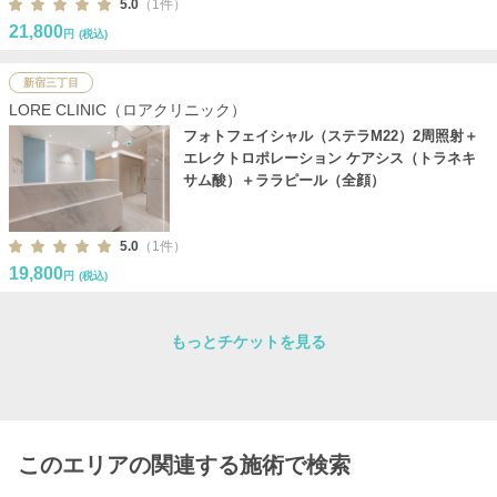
5.0
（1件）
21,800
円
(税込)
新宿三丁目
LORE CLINIC（ロアクリニック）
フォトフェイシャル（ステラM22）2周照射＋
エレクトロポレーション ケアシス（トラネキ
サム酸）＋ララピール（全顔）
5.0
（1件）
19,800
円
(税込)
もっとチケットを見る
このエリアの関連する施術で検索