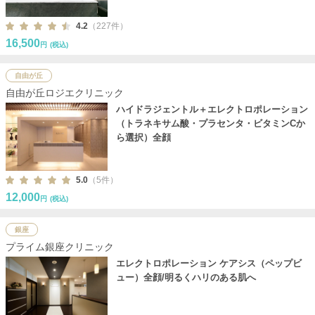
4.2
（227件）
16,500
円
(税込)
自由が丘
自由が丘ロジエクリニック
ハイドラジェントル＋エレクトロポレーション
（トラネキサム酸・プラセンタ・ビタミンCか
ら選択）全顔
5.0
（5件）
12,000
円
(税込)
銀座
プライム銀座クリニック
エレクトロポレーション ケアシス（ペップビ
ュー）全顔/明るくハリのある肌へ