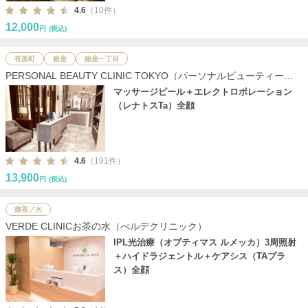
4.6
（10件）
12,000
円
(税込)
有楽町
銀座
銀座一丁目
PERSONAL BEAUTY CLINIC TOKYO（パーソナルビューティーク
リニック東京）
マッサージピール＋エレクトロポレーション
（レナトスTa）全顔
4.6
（191件）
13,900
円
(税込)
御茶ノ水
VERDE CLINICお茶の水（べルデクリニック）
IPL光治療（オプティマス ルメッカ）3周照射
＋ハイドラジェントル＋ケアシス（TAプラ
ス）全顔