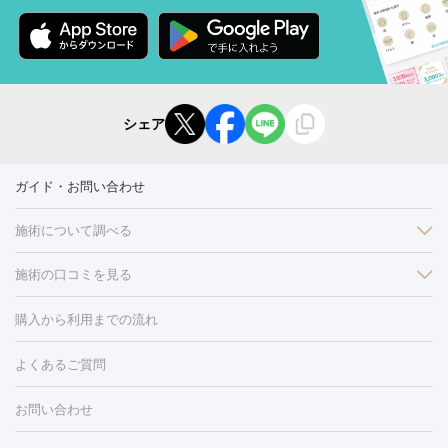
シェア
ガイド・お問い合わせ
施術について調べる
施術の口コミを見る
美白
白玉点滴・白玉注射
高濃度ビタミンC点滴
美容内服
フォトフェイシャルM22
フラクショナルレーザー
レーザートーニ
購入から利用までの流れ
ング
ケミカルピーリング
プラセンタ注射
イオン導入
しみ・そばかす・肝斑
よくあるご質問
HIFU（ハイフ）
白玉点滴・白玉注射
高濃度ビタミンC点滴
フォトフェイシャル
レーザートーニング
ピコレーザートーニン
糸リフト
ボトックス
ボツリヌストキシン
エレクトロポレー
グ
フォトシルクプラス
美容内服
ルビーフラクショナル
お問い合わせ
ション
ダーマペン
ピコフラクショナルレーザー
ピコレーザー