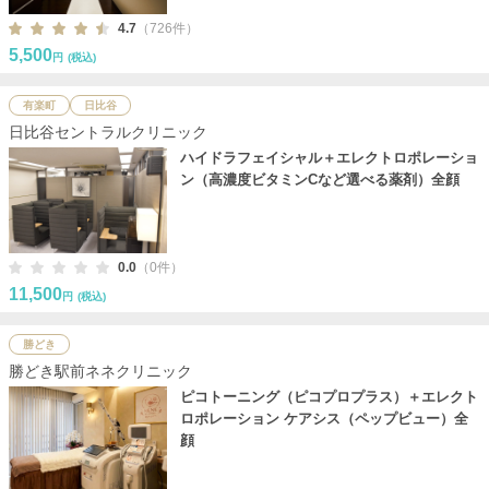
4.7
（726件）
5,500
円
(税込)
有楽町
日比谷
日比谷セントラルクリニック
ハイドラフェイシャル＋エレクトロポレーショ
ン（高濃度ビタミンCなど選べる薬剤）全顔
0.0
（0件）
11,500
円
(税込)
勝どき
勝どき駅前ネネクリニック
ピコトーニング（ピコプロプラス）＋エレクト
ロポレーション ケアシス（ペップビュー）全
顔