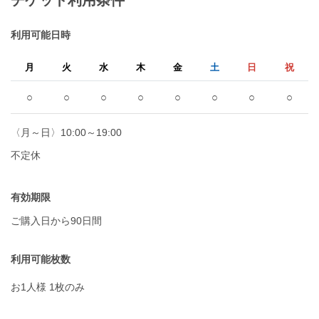
利用可能日時
月
火
水
木
金
土
日
祝
○
○
○
○
○
○
○
○
〈月～日〉10:00～19:00
不定休
有効期限
ご購入日から90日間
利用可能枚数
お1人様 1枚のみ