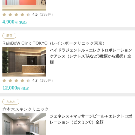
4.5
（238件）
4,900
円
(税込)
新宿
RainBoW Clinic TOKYO（レインボークリニック東京）
ハイドラジェントル＋エレクトロポレーション
ケアシス（レナトスTAなど3種類から選択）全
顔
4.7
（185件）
12,000
円
(税込)
六本木
六本木スキンクリニック
ジェネシス＋マッサージピール＋エレクトロポ
レーション（ビタミンC）全顔