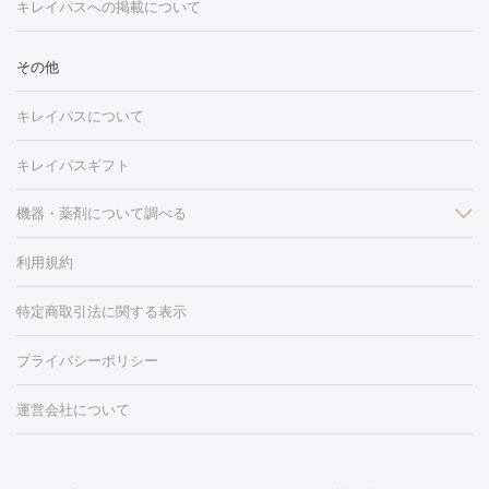
トーニング
ハイドラフェイシャル
マッサージピール
脂肪溶解
キレイパスへの掲載について
しわ・たるみ
注射
美容点滴・美容注射
フォトRF
PRP皮膚再生療法
脂肪
ヒアルロン酸注射
ボトックス注射
ボツリヌストキシン注射
水
冷却
医療脱毛（顔）
医療脱毛（全身）
医療脱毛（あし）
その他
光注射
PRP皮膚再生療法
RF治療（テノール）
スネコス注射
医療脱毛（VIO）
水光注射（ハリ・美肌）
レーザー治療（ハ
美容内服
キレイパスについて
リ・美肌）
光治療（フォトフェイシャルなど）
アートメイク
毛穴・ニキビ跡
BNLS
二重埋没
医療脱毛（背中）
医療脱毛（うで）
医療
キレイパスギフト
フラクショナルレーザー
ピコフラクショナルレーザー
ダーマペ
脱毛（脇）
にんにく注射
ピアス穴あけ
AGA
医療脱毛
ン
機器・薬剤について調べる
ハイドラフェイシャル
ベルベットスキン
ポテンツァ
美
（胸）
ほくろ・いぼ切除
レーザー治療（ほくろ・いぼ除去）
容内服
イソトレチノイン
タトゥー除去
医療痩身
傷跡治療
医療脱毛（おなか）
疲
利用規約
薬剤
労回復点滴・疲労回復注射
くま治療
切開施術
デリケートゾー
リジェノックス
クレヴィエル
ファットインパクト
ヒアルロニ
ほくろ・いぼ
ンケア
ホワイトニング
わきが治療
カベリン
隆鼻術
医療
特定商取引法に関する表示
ダーゼ
サリチル酸マクロゴールピーリング
ボライト
幹細胞培
CO2レーザー
脱毛（お尻）
ショッピングリフト
ガミースマイル治療
レーザ
養上清液
リジュラン
ジュベルック
プライバシーポリシー
ー治療（しみ・くすみ）
水光注射（しみ・くすみ）
RF治療
レ
小顔・フェイスライン
ーザー治療（毛穴・ニキビ跡）
涙袋ヒアルロン酸
顎ヒアルロン
機器
運営会社について
HIFU（ハイフ）
糸リフト
ショッピングリフト
オンダリフト
酸
唇ヒアルロン酸注射
水光注射（毛穴・ニキビ跡）
鼻ヒアル
ルメッカ
プラズマシャワー
ウルトラセルQプラス
BBL光治
ロン酸注射
医療脱毛（うなじ）
ヒアルロン酸注射（豊胸）
レ
痩身・ダイエット
療
メディオスター
ジェネシス
ウルトラアクセント
ウルト