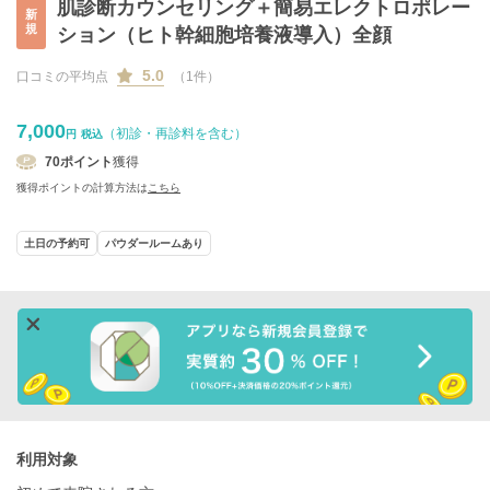
肌診断カウンセリング＋簡易エレクトロポレー
新
規
ション（ヒト幹細胞培養液導入）全顔
5.0
口コミの平均点
（1件）
7,000
（初診・再診料を含む）
円
税込
70
ポイント
獲得
獲得ポイントの計算方法は
こちら
土日の予約可
パウダールームあり
利用対象