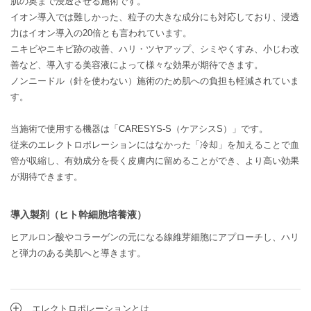
肌の奥まで浸透させる施術です。
イオン導入では難しかった、粒子の大きな成分にも対応しており、浸透
力はイオン導入の20倍とも言われています。
ニキビやニキビ跡の改善、ハリ・ツヤアップ、シミやくすみ、小じわ改
善など、導入する美容液によって様々な効果が期待できます。
ノンニードル（針を使わない）施術のため肌への負担も軽減されていま
す。
当施術で使用する機器は「CARESYS-S（ケアシスS）」です。
従来のエレクトロポレーションにはなかった「冷却」を加えることで血
管が収縮し、有効成分を長く皮膚内に留めることができ、より高い効果
が期待できます。
導入製剤（ヒト幹細胞培養液）
ヒアルロン酸やコラーゲンの元になる線維芽細胞にアプローチし、ハリ
と弾力のある美肌へと導きます。
エレクトロポレーションとは