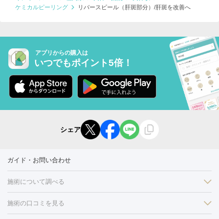
ケミカルピーリング
リバースピール（肝斑部分）/肝斑を改善へ
アプリからの購入は
いつでもポイント5倍！
シェア
ガイド・お問い合わせ
施術について調べる
施術の口コミを見る
美白
白玉点滴・白玉注射
高濃度ビタミンC点滴
美容内服