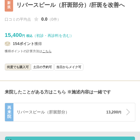
新
リバースピール（肝斑部分）/肝斑を改善へ
規
0.0
口コミの平均点
（0件）
15,400
（初診・再診料を含む）
円
税込
154
ポイント
獲得
獲得ポイントの計算方法は
こちら
何度でも購入可
土日の予約可
当日からメイク可
来院したことがある方はこちら
※施述内容は一緒です
再
来
リバースピール（肝斑部分）
13,200
円
院