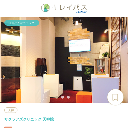
1,322人がチェック
天神
サクラアズクリニック 天神院