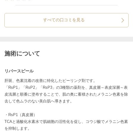
すべての口コミを見る
施術について
リバースピール
肝斑、色素沈着の改善に特化したピーリング剤です。
「RsP1」「RsP2」「RsP3」の3種類の薬剤を、真皮層～表皮深層～表
皮浅層と順番に塗布することで、肌の奥に蓄積されたメラニン色素を除
去して色ムラのない美白肌へ導きます。
・RsP1（真皮層）
TCAと過酸化水素水で肌細胞の活性化を促し、コウジ酸でメラニン色素
を抑制します。