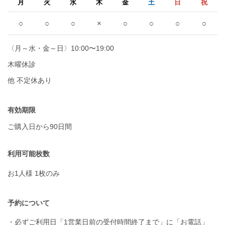
月
火
水
木
金
土
日
祝
○
○
○
×
○
○
○
○
〈月～水・金～日〉10:00〜19:00
木曜休診
他 不定休あり
有効期限
ご購入日から90日間
利用可能枚数
お1人様 1枚のみ
予約について
・必ずご利用日「1営業日前の受付時間終了まで」に「お電話」