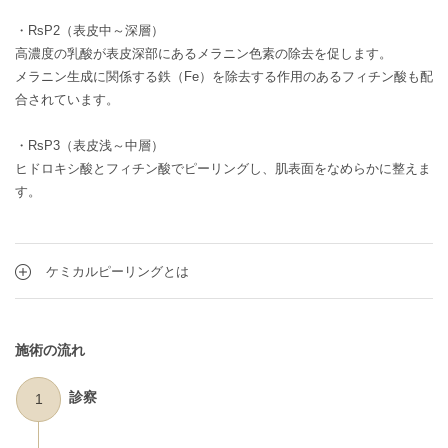
・RsP2（表皮中～深層）
高濃度の乳酸が表皮深部にあるメラニン色素の除去を促します。
メラニン生成に関係する鉄（Fe）を除去する作用のあるフィチン酸も配
合されています。
・RsP3（表皮浅～中層）
ヒドロキシ酸とフィチン酸でピーリングし、肌表面をなめらかに整えま
す。
ケミカルピーリングとは
施術の流れ
診察
1