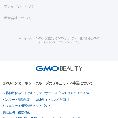
脱毛（お尻）
ショッピングリフト
ガミースマイル治療
レーザ
養上清液
リジュラン
ジュベルック
プライバシーポリシー
ー治療（しみ・くすみ）
水光注射（しみ・くすみ）
RF治療
レ
小顔・フェイスライン
ーザー治療（毛穴・ニキビ跡）
涙袋ヒアルロン酸
顎ヒアルロン
機器
運営会社について
HIFU（ハイフ）
糸リフト
ショッピングリフト
オンダリフト
酸
唇ヒアルロン酸注射
水光注射（毛穴・ニキビ跡）
鼻ヒアル
ルメッカ
プラズマシャワー
ウルトラセルQプラス
BBL光治
ロン酸注射
医療脱毛（うなじ）
ヒアルロン酸注射（豊胸）
レ
痩身・ダイエット
療
メディオスター
ジェネシス
ウルトラアクセント
ウルト
ーザー治療（黒ずみ）
医療脱毛（指）
ダイエット点滴・ ダイエ
脂肪溶解注射
BNLS・BNLS neo
カベリン
輪郭注射（MLM）
「キレイパス byGMO」を運営するGMOビューティー株式会社はGMOイ
ラフォーマー（ウルトラフォーマーⅢ）
サーマクール
イントラ
ンターネットグループのメンバーです。
ット注射
レーザーピーリング
レーザー治療（しみスポット照
脂肪冷却
リベルサス
ウゴービ
セル
イントラジェン
QスイッチYAGレーザー
Qスイッチルビ
射）
ベルベットスキン
レーザー治療（赤み改善）
マイクロボ
ーレーザー
ヴァンキッシュ
ミラドライ
フォトRF
アビクリ
美肌
トックス（ボトックスリフト）
クリーニング
GLP-1
セラミッ
ア
ウルセラ
ボルニューマ
美容点滴
美容注射
ケミカルピーリング
マッサージピール
ク治療
医療脱毛（ヒゲ）
ポテンツァ
トラネキサム酸
ジェ
イオン導入
エレクトロポレーション
レーザーピーリング
美
その他
ントルマックスプロ
イボ取り
シミ取り
シミ取り（皮膚科）
容内服
ゼオスキン
ララピール
リードファインリフト
肩こり注射
ドラッグデリバリー（ポテン
ハイドラジェントル
ルメッカ
ジェネシス
リジュラン
ラ
GMOインターネットグループのセキュリティ事業について
ツァ）
イムライト
Vビーム
シルファーム
スネコス
インモード
疲労回復・健康
世界初総合ネットセキュリティサービス「GMOセキュリティ24」
オリジオ
ミラノリピール
サーマジェン
リバースピール
パスワード漏洩診断
Webサイトリスク診断
プラセンタ注射
にんにく注射
オンダリフト
ジュベルック
ルビーフラクショナル
脂肪吸
セキュリティ相談AIチャットボット
引
VISIA肌診断
ボルニューマ
ソフウェーブ
モフィウス
実在証明・盗聴対策
医療脱毛