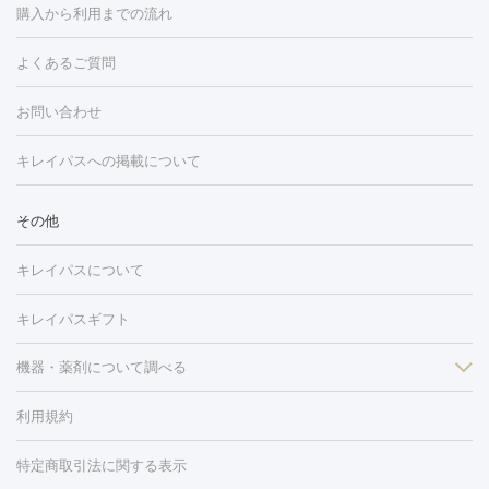
フォトフェイシャルM22
フラクショナルレーザー
レーザートーニ
購入から利用までの流れ
ング
ケミカルピーリング
プラセンタ注射
イオン導入
しみ・そばかす・肝斑
よくあるご質問
HIFU（ハイフ）
白玉点滴・白玉注射
高濃度ビタミンC点滴
フォトフェイシャル
レーザートーニング
ピコレーザートーニン
糸リフト
ボトックス
ボツリヌストキシン
エレクトロポレー
グ
フォトシルクプラス
美容内服
ルビーフラクショナル
お問い合わせ
ション
ダーマペン
ピコフラクショナルレーザー
ピコレーザー
トーニング
ハイドラフェイシャル
マッサージピール
脂肪溶解
キレイパスへの掲載について
しわ・たるみ
注射
美容点滴・美容注射
フォトRF
PRP皮膚再生療法
脂肪
ヒアルロン酸注射
ボトックス注射
ボツリヌストキシン注射
水
冷却
医療脱毛（顔）
医療脱毛（全身）
医療脱毛（あし）
その他
光注射
PRP皮膚再生療法
RF治療（テノール）
スネコス注射
医療脱毛（VIO）
水光注射（ハリ・美肌）
レーザー治療（ハ
美容内服
キレイパスについて
リ・美肌）
光治療（フォトフェイシャルなど）
アートメイク
毛穴・ニキビ跡
BNLS
二重埋没
医療脱毛（背中）
医療脱毛（うで）
医療
キレイパスギフト
フラクショナルレーザー
ピコフラクショナルレーザー
ダーマペ
脱毛（脇）
にんにく注射
ピアス穴あけ
AGA
医療脱毛
ン
機器・薬剤について調べる
ハイドラフェイシャル
ベルベットスキン
ポテンツァ
美
（胸）
ほくろ・いぼ切除
レーザー治療（ほくろ・いぼ除去）
容内服
イソトレチノイン
タトゥー除去
医療痩身
傷跡治療
医療脱毛（おなか）
疲
利用規約
薬剤
労回復点滴・疲労回復注射
くま治療
切開施術
デリケートゾー
リジェノックス
クレヴィエル
ファットインパクト
ヒアルロニ
ほくろ・いぼ
ンケア
ホワイトニング
わきが治療
カベリン
隆鼻術
医療
特定商取引法に関する表示
ダーゼ
サリチル酸マクロゴールピーリング
ボライト
幹細胞培
CO2レーザー