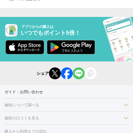
アプリからの購入は
いつでもポイント5倍！
シェア
ガイド・お問い合わせ
施術について調べる
施術の口コミを見る
美白
白玉点滴・白玉注射
高濃度ビタミンC点滴
美容内服
フォトフェイシャルM22
フラクショナルレーザー
レーザートーニ
購入から利用までの流れ