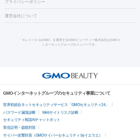
プライバシーポリシー
ー治療（しみ・くすみ）
水光注射（しみ・くすみ）
RF治療
レ
小顔・フェイスライン
ーザー治療（毛穴・ニキビ跡）
涙袋ヒアルロン酸
顎ヒアルロン
機器
運営会社について
HIFU（ハイフ）
糸リフト
ショッピングリフト
オンダリフト
酸
唇ヒアルロン酸注射
水光注射（毛穴・ニキビ跡）
鼻ヒアル
ルメッカ
プラズマシャワー
ウルトラセルQプラス
BBL光治
ロン酸注射
医療脱毛（うなじ）
ヒアルロン酸注射（豊胸）
レ
痩身・ダイエット
療
メディオスター
ジェネシス
ウルトラアクセント
ウルト
ーザー治療（黒ずみ）
医療脱毛（指）
ダイエット点滴・ ダイエ
脂肪溶解注射
BNLS・BNLS neo
カベリン
輪郭注射（MLM）
「キレイパス byGMO」を運営するGMOビューティー株式会社はGMOイ
ラフォーマー（ウルトラフォーマーⅢ）
サーマクール
イントラ
ンターネットグループのメンバーです。
ット注射
レーザーピーリング
レーザー治療（しみスポット照
脂肪冷却
リベルサス
ウゴービ
セル
イントラジェン
QスイッチYAGレーザー
Qスイッチルビ
射）
ベルベットスキン
レーザー治療（赤み改善）
マイクロボ
ーレーザー
ヴァンキッシュ
ミラドライ
フォトRF
アビクリ
美肌
トックス（ボトックスリフト）
クリーニング
GLP-1
セラミッ
ア
ウルセラ
ボルニューマ
美容点滴
美容注射
ケミカルピーリング
マッサージピール
ク治療
医療脱毛（ヒゲ）
ポテンツァ
トラネキサム酸
ジェ
イオン導入
エレクトロポレーション
レーザーピーリング
美
その他
ントルマックスプロ
イボ取り
シミ取り
シミ取り（皮膚科）
容内服
ゼオスキン
ララピール
リードファインリフト
肩こり注射
ドラッグデリバリー（ポテン
ハイドラジェントル
ルメッカ
ジェネシス
リジュラン
ラ
GMOインターネットグループのセキュリティ事業について
ツァ）
イムライト
Vビーム
シルファーム
スネコス
インモード
疲労回復・健康
世界初総合ネットセキュリティサービス「GMOセキュリティ24」
オリジオ
ミラノリピール
サーマジェン
リバースピール
パスワード漏洩診断
Webサイトリスク診断
プラセンタ注射
にんにく注射
オンダリフト
ジュベルック
ルビーフラクショナル
脂肪吸
セキュリティ相談AIチャットボット
引
VISIA肌診断
ボルニューマ
ソフウェーブ
モフィウス
実在証明・盗聴対策
医療脱毛
ザーフ
ジャルプロ
ノーリス
デンシティ
脇ボトックス
サイバー攻撃対策（GMOサイバーセキュリティ byイエラエ）
医療脱毛（VIO）
医療脱毛