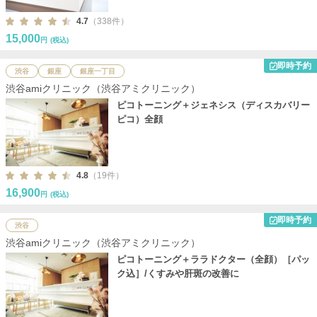
4.7
（338件）
15,000
円
(税込)
即時予約
渋谷
銀座
銀座一丁目
渋谷amiクリニック（渋谷アミクリニック）
ピコトーニング＋ジェネシス（ディスカバリー
ピコ）全顔
4.8
（19件）
16,900
円
(税込)
即時予約
渋谷
渋谷amiクリニック（渋谷アミクリニック）
ピコトーニング＋ララドクター（全顔）［パッ
ク込］/くすみや肝斑の改善に