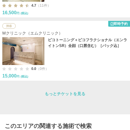
4.7
（11件）
16,500
円
(税込)
即時予約
渋谷
Mクリニック（エムクリニック）
ピコトーニング＋ピコフラクショナル（エンラ
イトンSR）全顔（口唇含む）［パック込］
0.0
（0件）
15,000
円
(税込)
もっとチケットを見る
このエリアの関連する施術で検索