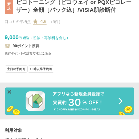
ピコトーニング（ピコウェイ or PQXピコレー
新
規
ザー）全顔［パック込］/VISIA肌診断付
4.6
口コミの平均点
（5件）
9,000
（初診・再診料を含む）
円
税込
90
ポイント
獲得
獲得ポイントの計算方法は
こちら
土日の予約可
19時以降予約可
利用対象