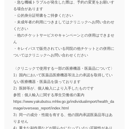
・急な機械トラブルが発生した際は、予約の変更をお願いす
る場合があります
・公的身分証明書をご持参ください
・未成年者の利用につきましてはクリニックへお問い合わせ
ください
・他のチケットサービスやキャンペーンとの併用はできませ
ん
・キレイパスで販売されている同院の他チケットとの併用に
ついてはクリニックへお問い合わせください
〈クリニックで使用する一部の医療機器・医薬品について〉
1）国内において医薬品医療機器等法上の承認を取得してい
ない医療機器・医薬品を扱っております
2）医師等が、個人輸入により入手したものです
参照：個人輸入に関する厚生労働省の案内
https://www.yakubutsu.mhlw.go.jp/individualimport/health_da
mage/overseas_report/index.html
3）同一の成分・性能を有する、他の国内承認医薬品等はあ
りません
4）重大な副作用などが明らかになっていない可能性があり