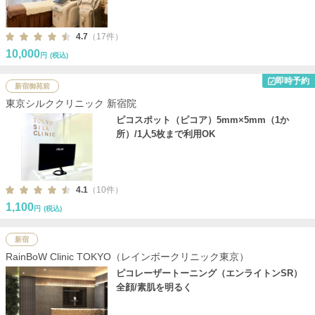
4.7
（17件）
10,000
円
(税込)
即時予約
新宿御苑前
東京シルククリニック 新宿院
ピコスポット（ピコア）5mm×5mm（1か
所）/1人5枚まで利用OK
4.1
（10件）
1,100
円
(税込)
新宿
RainBoW Clinic TOKYO（レインボークリニック東京）
ピコレーザートーニング（エンライトンSR）
全顔/素肌を明るく