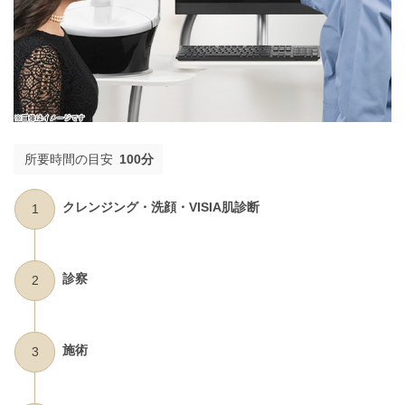
所要時間の目安
100分
クレンジング・洗顔・VISIA肌診断
1
診察
2
施術
3