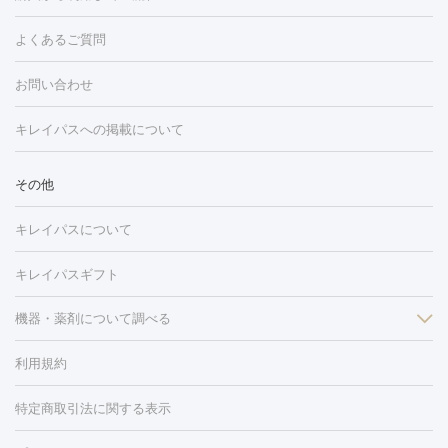
ング
ケミカルピーリング
プラセンタ注射
イオン導入
しみ・そばかす・肝斑
よくあるご質問
HIFU（ハイフ）
白玉点滴・白玉注射
高濃度ビタミンC点滴
フォトフェイシャル
レーザートーニング
ピコレーザートーニン
糸リフト
ボトックス
ボツリヌストキシン
エレクトロポレー
グ
フォトシルクプラス
美容内服
ルビーフラクショナル
お問い合わせ
ション
ダーマペン
ピコフラクショナルレーザー
ピコレーザー
トーニング
ハイドラフェイシャル
マッサージピール
脂肪溶解
キレイパスへの掲載について
しわ・たるみ
注射
美容点滴・美容注射
フォトRF
PRP皮膚再生療法
脂肪
ヒアルロン酸注射
ボトックス注射
ボツリヌストキシン注射
水
冷却
医療脱毛（顔）
医療脱毛（全身）
医療脱毛（あし）
その他
光注射
PRP皮膚再生療法
RF治療（テノール）
スネコス注射
医療脱毛（VIO）
水光注射（ハリ・美肌）
レーザー治療（ハ
美容内服
キレイパスについて
リ・美肌）
光治療（フォトフェイシャルなど）
アートメイク
毛穴・ニキビ跡
BNLS
二重埋没
医療脱毛（背中）
医療脱毛（うで）
医療
キレイパスギフト
フラクショナルレーザー
ピコフラクショナルレーザー
ダーマペ
脱毛（脇）
にんにく注射
ピアス穴あけ
AGA
医療脱毛
ン
機器・薬剤について調べる
ハイドラフェイシャル
ベルベットスキン
ポテンツァ
美
（胸）
ほくろ・いぼ切除
レーザー治療（ほくろ・いぼ除去）
容内服
イソトレチノイン
タトゥー除去
医療痩身
傷跡治療
医療脱毛（おなか）
疲
利用規約
薬剤
労回復点滴・疲労回復注射
くま治療
切開施術
デリケートゾー
リジェノックス
クレヴィエル
ファットインパクト
ヒアルロニ
ほくろ・いぼ
ンケア
ホワイトニング
わきが治療
カベリン
隆鼻術
医療
特定商取引法に関する表示
ダーゼ
サリチル酸マクロゴールピーリング
ボライト
幹細胞培
CO2レーザー
脱毛（お尻）
ショッピングリフト
ガミースマイル治療
レーザ
養上清液
リジュラン
ジュベルック