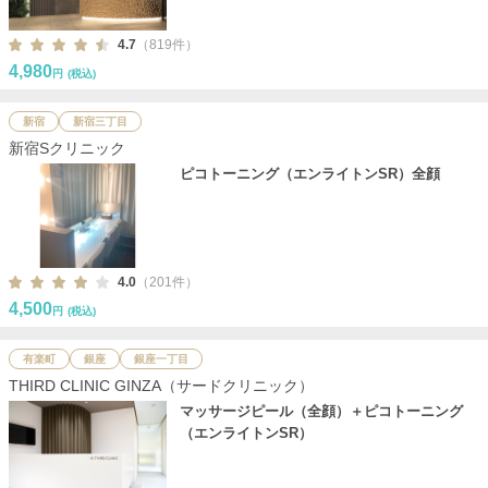
4.7
（819件）
4,980
円
(税込)
新宿
新宿三丁目
新宿Sクリニック
ピコトーニング（エンライトンSR）全顔
4.0
（201件）
4,500
円
(税込)
有楽町
銀座
銀座一丁目
THIRD CLINIC GINZA（サードクリニック）
マッサージピール（全顔）＋ピコトーニング
（エンライトンSR）