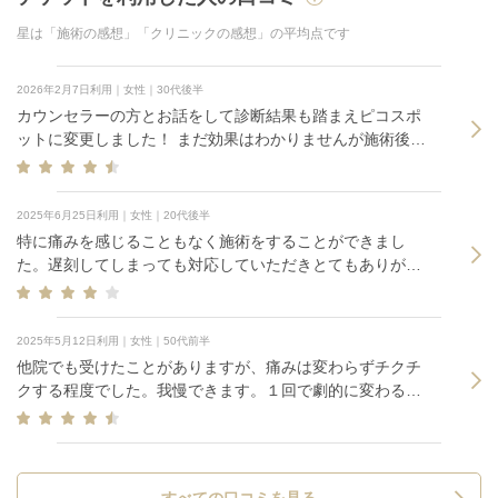
星は「施術の感想」「クリニックの感想」の平均点です
2026年2月7日利用｜女性｜30代後半
カウンセラーの方とお話をして診断結果も踏まえピコスポ
ットに変更しました！ まだ効果はわかりませんが施術後は
照射部分がぷくっと膨れて赤くなっています 打つ時はパチ
パチっとした感じで耐えられる痛みですがその後の方がヒ
リヒリ感じて少しだけつらいです 効果出ると信じます！
2025年6月25日利用｜女性｜20代後半
特に痛みを感じることもなく施術をすることができまし
た。遅刻してしまっても対応していただきとてもありがた
かったです。VISIAを受けることで自分に必要な施術を知っ
てから選択できることも魅力でした。
2025年5月12日利用｜女性｜50代前半
他院でも受けたことがありますが、痛みは変わらずチクチ
クする程度でした。我慢できます。１回で劇的に変わるも
のでは無いので経過をみつつ次回も検討します。
すべての口コミを見る