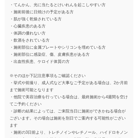
・てんかん、光に当たるとけいれんを起こしやすい方
・施術前後に日焼けの予定がある方
・肌が強く乾燥されている方
・心臓疾患のある方
・体調の優れない方
・飲酒をされている方
・施術部位に金属プレートやシリコンを埋めている方
・施術部位に感染症、傷、皮膚疾患がある方
・出血性疾患、ケロイド体質の方
※そのほか下記注意事項もご確認ください
・挙式や前撮り、成人式など大事なご予定がある場合は、2か月前
まで施術可能となります
・他院で美容治療を行っている場合は、最終施術から4週間を空け
てご予約ください
・診断の結果によっては、ご来院当日に施術ができかねる場合が
ございます。その場合は施術を別日でご案内する可能性がござい
ます
・施術の3日前より、トレチノインやレチノール、ハイドロキノン