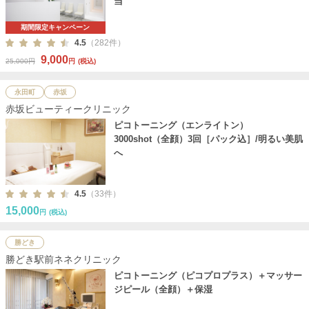
当
期間限定キャンペーン
4.5
（282件）
9,000
25,000円
円
(税込)
永田町
赤坂
赤坂ビューティークリニック
ピコトーニング（エンライトン）
3000shot（全顔）3回［パック込］/明るい美肌
へ
4.5
（33件）
15,000
円
(税込)
勝どき
勝どき駅前ネネクリニック
ピコトーニング（ピコプロプラス）＋マッサー
ジピール（全顔）＋保湿