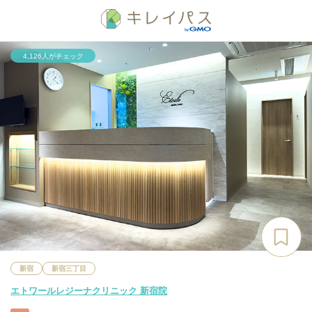
4,126人がチェック
新宿
新宿三丁目
エトワールレジーナクリニック 新宿院