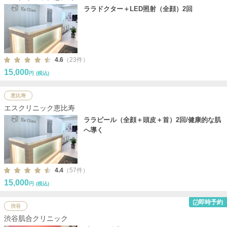
ララドクター＋LED照射（全顔）2回
4.6
（23件）
15,000
円
(税込)
恵比寿
エスクリニック恵比寿
ララピール（全顔＋頭皮＋首）2回/健康的な肌
へ導く
4.4
（57件）
15,000
円
(税込)
即時予約
渋谷
渋谷肌合クリニック