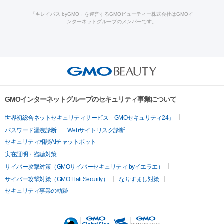
療
メディオスター
ジェネシス
ウルトラアクセント
ウルト
ーザー治療（黒ずみ）
医療脱毛（指）
ダイエット点滴・ ダイエ
脂肪溶解注射
BNLS・BNLS neo
カベリン
輪郭注射（MLM）
「キレイパス byGMO」を運営するGMOビューティー株式会社はGMOイ
ラフォーマー（ウルトラフォーマーⅢ）
サーマクール
イントラ
ンターネットグループのメンバーです。
ット注射
レーザーピーリング
レーザー治療（しみスポット照
脂肪冷却
セル
イントラジェン
QスイッチYAGレーザー
Qスイッチルビ
射）
ベルベットスキン
レーザー治療（赤み改善）
マイクロボ
ーレーザー
ヴァンキッシュ
ミラドライ
フォトRF
美肌
トックス（ボトックスリフト）
クリーニング
GLP-1
セラミッ
美容点滴
美容注射
ケミカルピーリング
マッサージピール
その他
ク治療
医療脱毛（ヒゲ）
ポテンツァ
トラネキサム酸
ジェ
イオン導入
エレクトロポレーション
レーザーピーリング
美
リードファインリフト
肩こり注射
ドラッグデリバリー（ポテン
ントルマックスプロ
イボ取り
シミ取り
シミ取り（皮膚科）
容内服
ツァ）
ハイドラジェントル
ルメッカ
ジェネシス
リジュラン
ラ
GMOインターネットグループのセキュリティ事業について
イムライト
Vビーム
シルファーム
スネコス
インモード
疲労回復・健康
世界初総合ネットセキュリティサービス「GMOセキュリティ24」
オリジオ
ミラノリピール
サーマジェン
リバースピール
パスワード漏洩診断
Webサイトリスク診断
プラセンタ注射
にんにく注射
オンダリフト
ジュベルック
ルビーフラクショナル
脂肪吸
セキュリティ相談AIチャットボット
引
VISIA肌診断
ボルニューマ
ソフウェーブ
モフィウス
実在証明・盗聴対策
医療脱毛
ザーフ
ジャルプロ
ノーリス
デンシティ
脇ボトックス
サイバー攻撃対策（GMOサイバーセキュリティ byイエラエ）
医療脱毛（VIO）
医療脱毛
サイバー攻撃対策（GMO Flatt Security）
なりすまし対策
IPL
エラボトックス
肩ボトックス
リベルサス
イソトレチ
セキュリティ事業の軌跡
その他
ノイン
ピコトーニング
ピーリング
二重埋没
アートメイク
ガミースマイル治療
オフィスホワイト
ニング
ピアス穴あけ