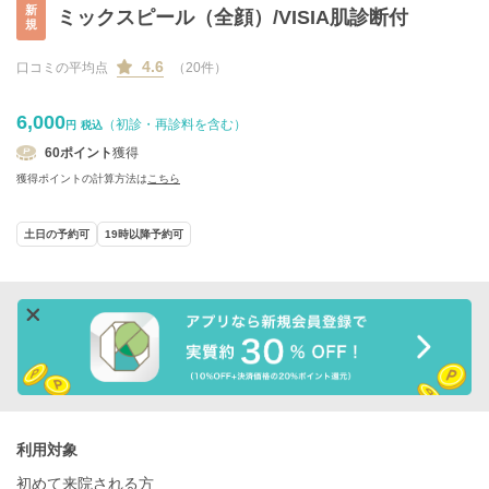
新
ミックスピール（全顔）/VISIA肌診断付
規
4.6
口コミの平均点
（20件）
6,000
（初診・再診料を含む）
円
税込
60
ポイント
獲得
獲得ポイントの計算方法は
こちら
土日の予約可
19時以降予約可
利用対象
初めて来院される方