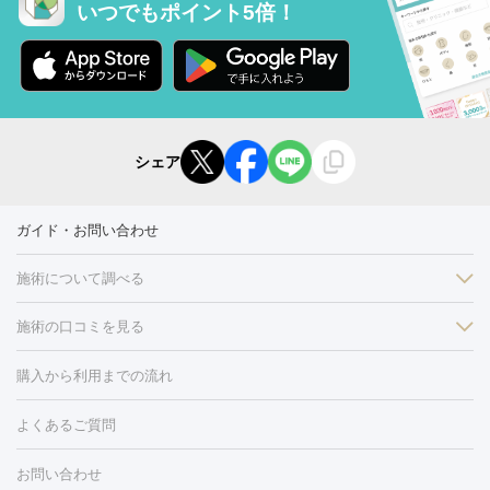
いつでもポイント5倍！
シェア
ガイド・お問い合わせ
施術について調べる
施術の口コミを見る
美白
白玉点滴・白玉注射
高濃度ビタミンC点滴
美容内服
フォトフェイシャルM22
フラクショナルレーザー
レーザートーニ
購入から利用までの流れ
ング
ケミカルピーリング
プラセンタ注射
イオン導入
しみ・そばかす・肝斑
よくあるご質問
HIFU（ハイフ）
白玉点滴・白玉注射
高濃度ビタミンC点滴
フォトフェイシャル
レーザートーニング
ピコレーザートーニン
糸リフト
ボトックス
ボツリヌストキシン
エレクトロポレー
グ
フォトシルクプラス
美容内服
お問い合わせ
ション
ダーマペン
ピコフラクショナルレーザー
ピコレーザー