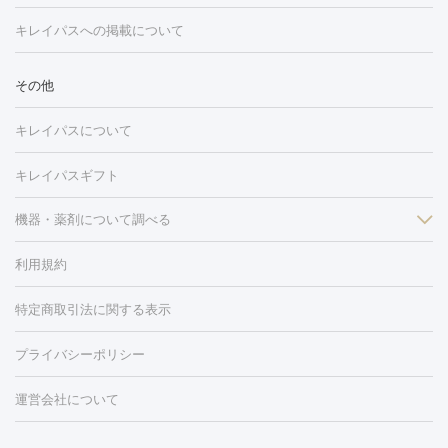
トーニング
ハイドラフェイシャル
マッサージピール
脂肪溶解
キレイパスへの掲載について
しわ・たるみ
注射
美容点滴・美容注射
フォトRF
PRP皮膚再生療法
脂肪
ヒアルロン酸注射
ボトックス注射
ボツリヌストキシン注射
水
冷却
医療脱毛（顔）
医療脱毛（全身）
医療脱毛（あし）
その他
光注射
PRP皮膚再生療法
RF治療（テノール）
スネコス注射
医療脱毛（VIO）
水光注射（ハリ・美肌）
レーザー治療（ハ
美容内服
キレイパスについて
リ・美肌）
光治療（フォトフェイシャルなど）
アートメイク
毛穴・ニキビ跡
BNLS
二重埋没
医療脱毛（背中）
医療脱毛（うで）
医療
キレイパスギフト
フラクショナルレーザー
ピコフラクショナルレーザー
ダーマペ
脱毛（脇）
にんにく注射
ピアス穴あけ
AGA
医療脱毛
ン
機器・薬剤について調べる
ハイドラフェイシャル
ベルベットスキン
ポテンツァ
美
（胸）
ほくろ・いぼ切除
レーザー治療（ほくろ・いぼ除去）
容内服
タトゥー除去
医療痩身
傷跡治療
医療脱毛（おなか）
疲
利用規約
薬剤
労回復点滴・疲労回復注射
くま治療
切開施術
デリケートゾー
リジェノックス
クレヴィエル
ファットインパクト
ヒアルロニ
ほくろ・いぼ
ンケア
ホワイトニング
わきが治療
カベリン
隆鼻術
医療
特定商取引法に関する表示
ダーゼ
サリチル酸マクロゴールピーリング
ボライト
幹細胞培
CO2レーザー
脱毛（お尻）
ショッピングリフト
ガミースマイル治療
レーザ
養上清液
プライバシーポリシー
ー治療（しみ・くすみ）
水光注射（しみ・くすみ）
RF治療
レ
小顔・フェイスライン
ーザー治療（毛穴・ニキビ跡）
涙袋ヒアルロン酸
顎ヒアルロン
機器
運営会社について
HIFU（ハイフ）
糸リフト
ショッピングリフト
酸
唇ヒアルロン酸注射
水光注射（毛穴・ニキビ跡）
鼻ヒアル
ルメッカ
プラズマシャワー
ウルトラセルQプラス
BBL光治
ロン酸注射
医療脱毛（うなじ）
ヒアルロン酸注射（豊胸）
レ
痩身・ダイエット