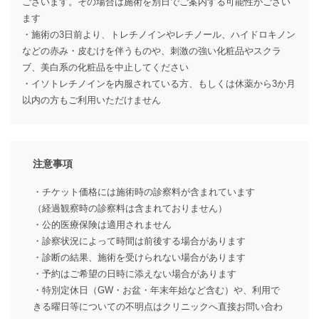
ございます。その場合は施術を別日でご案内する可能性がござい
ます
・施術の3日前より、トレチノインやレチノール、ハイドロキノン
などの赤み・皮むけを伴うものや、刺激の強い化粧品やスクラ
ブ、美白系の化粧品を中止してください
・イソトレチノインを内服されている方、もしくは休薬から3か月
以内の方もご利用いただけません
注意事項
・チケット価格には施術時の診察料が含まれています
（経過観察時の診察料は含まれておりません）
・公的医療保険は適用されません
・診察状況によって時間は前後する場合があります
・診断の結果、施術を受けられない場合があります
・予約はご希望の日時に添えない場合があります
・特別定休日（GW・お盆・年末年始など含む）や、利用で
きる曜日等についての不明点はクリニックへ直接お問い合わ