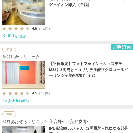
グ＋イオン導入（全顔）
4.5
（41件）
3,000
円
(税込)
即時予約
渋谷
渋谷肌合クリニック
【平日限定】フォトフェイシャル（ステラ
M22）2周照射＋（サリチル酸マクロゴールピ
ーリング＋美白製剤）全顔
4.5
（47件）
12,000
円
(税込)
渋谷
渋谷あおぞらクリニック 美容外科・美容皮膚科
IPL光治療 ルメッカ（2周照射＋気になる部分