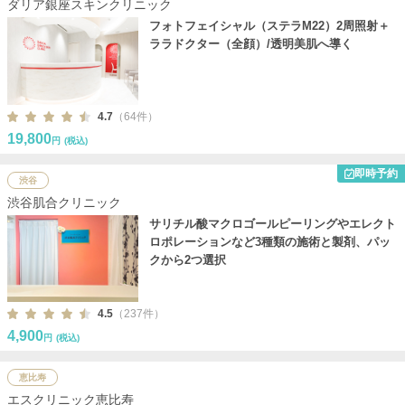
ダリア銀座スキンクリニック
フォトフェイシャル（ステラM22）2周照射＋
ララドクター（全顔）/透明美肌へ導く
4.7
（64件）
19,800
円
(税込)
即時予約
渋谷
渋谷肌合クリニック
サリチル酸マクロゴールピーリングやエレクト
ロポレーションなど3種類の施術と製剤、パッ
クから2つ選択
4.5
（237件）
4,900
円
(税込)
恵比寿
エスクリニック恵比寿