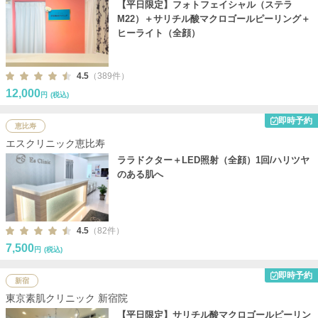
【平日限定】フォトフェイシャル（ステラ
M22）＋サリチル酸マクロゴールピーリング＋
ヒーライト（全顔）
4.5
（389件）
12,000
円
(税込)
即時予約
恵比寿
エスクリニック恵比寿
ララドクター＋LED照射（全顔）1回/ハリツヤ
のある肌へ
4.5
（82件）
7,500
円
(税込)
即時予約
新宿
東京素肌クリニック 新宿院
【平日限定】サリチル酸マクロゴールピーリン