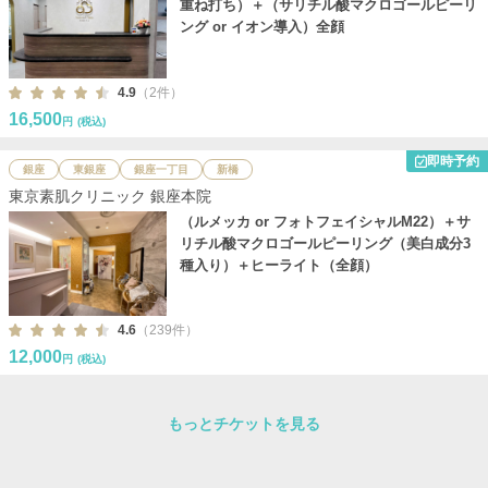
重ね打ち）＋（サリチル酸マクロゴールピーリ
ング or イオン導入）全顔
4.9
（2件）
16,500
円
(税込)
即時予約
銀座
東銀座
銀座一丁目
新橋
東京素肌クリニック 銀座本院
（ルメッカ or フォトフェイシャルM22）＋サ
リチル酸マクロゴールピーリング（美白成分3
種入り）＋ヒーライト（全顔）
4.6
（239件）
12,000
円
(税込)
もっとチケットを見る