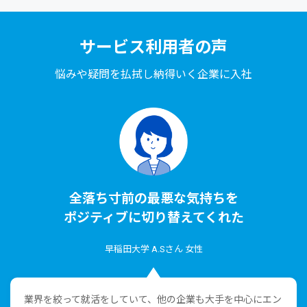
サービス利⽤者の声
悩みや疑問を払拭し納得いく企業に⼊社
全落ち⼨前の最悪な気持ちを
ポジティブに切り替えてくれた
早稲⽥⼤学 A.Sさん ⼥性
業界を絞って就活をしていて、他の企業も⼤⼿を中⼼にエン