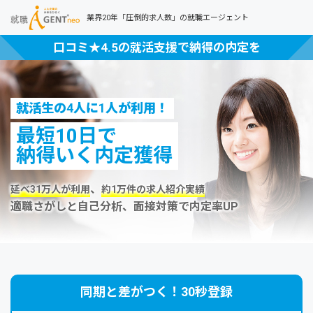
業界20年「圧倒的求人数」の就職エージェント
口コミ★4.5の就活支援で納得の内定を
就活生の4人に1人が利用！
最短10日で
納得いく内定獲得
、
延べ31万人が利用
約1万件の求人紹介実績
適職さがしと自己分析、面接対策で内定率UP
同期と差がつく！30秒登録