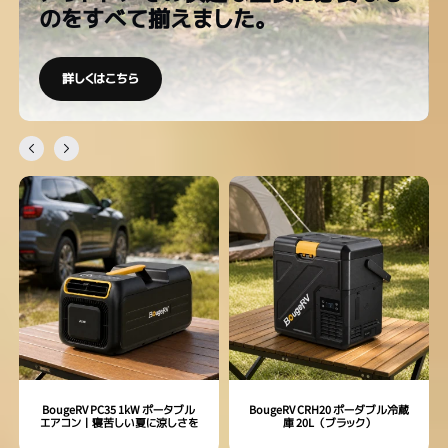
¡
のをすべて揃えました。
詳しくはこちら
BougeRV PC35 1kW ポータブル
BougeRV CRH20 ポーダブル冷蔵
エアコン丨寝苦しい夏に涼しさを
庫 20L（ブラック）