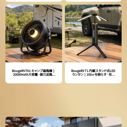
BougeRV F01 キャンプ扇風機｜
BougeRV T1 内蔵スタンド式LED
20000mAh大容量・強力送風・
ランタン｜100㎡を照らす・充電
LEDライト搭載・アウトドア対応
式・最大102時間連続点灯
家庭用・防災必需品