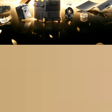
168
300
200+
20+
カ国
万ユーザー突破
メディア掲載
受賞歴