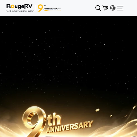
コンテンツにスキップ
カート
BougeRV JP
検索
Location se
サイトナ
スライドショーを一時停止する