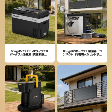
BougeRV CR Pro VIPタイプ 29L
BougeRV ポータブル給湯器│コ
ポータブル冷蔵庫 | 真空断熱パネ
ンパクト・3秒即熱・カセットボン
ルVIP・保冷能力UP
ベ専用