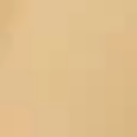
詳しく見る
LINE登録特典
今すぐ1,000円OFFクーポンをゲット！
詳しく見る
会員特典・リワード
すべてのご注文でギフトカード還元＆ポイント獲得。貯めたポ
イントは、さまざまな特典と交換できます。
詳しく見る