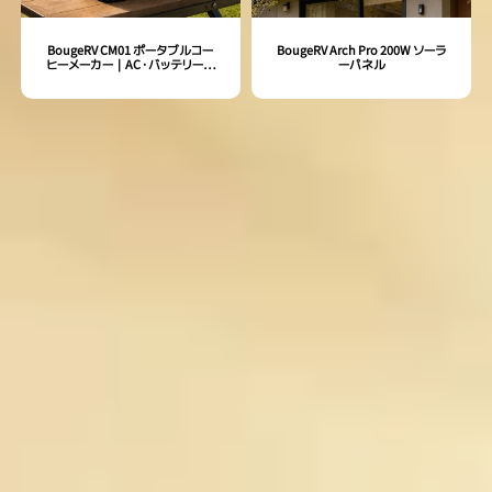
BougeRV CM01 ポータブルコー
BougeRV Arch Pro 200W ソーラ
ヒーメーカー｜AC・バッテリー両
ーパネル
用