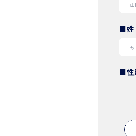
■姓
■性