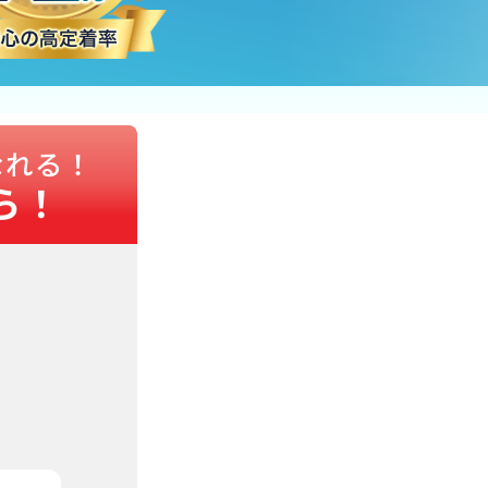
なれる！
ら！