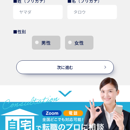
■姓（フリガナ）
■名（フリガナ）
■性別
男性
女性
次に進む