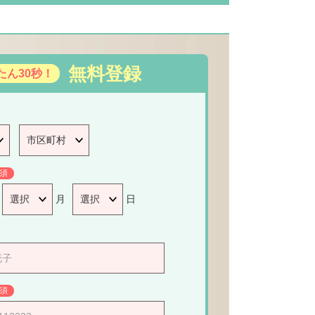
無料登録
たん30秒！
須
月
日
須