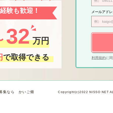
未経験も歓迎！
メールアドレ
32
〜
万円
円
で取得できる
利用規約
に同
募集なら かいご畑
Copyright(c)2022 NISSO NET A