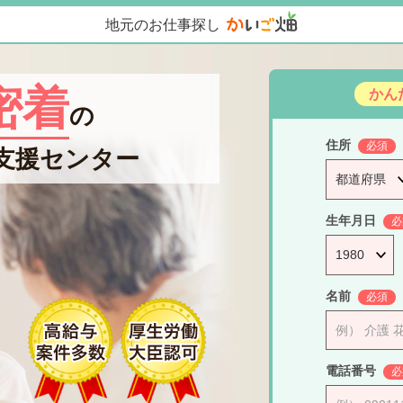
地元のお仕事探し
密着
かん
の
住所
必須
支援センター
生年月日
必
名前
必須
電話番号
必