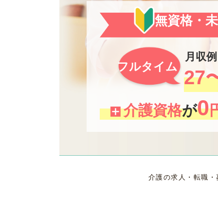
無資格・
月収例
フルタイム
27
0
介護資格
が
介護の求人・転職・