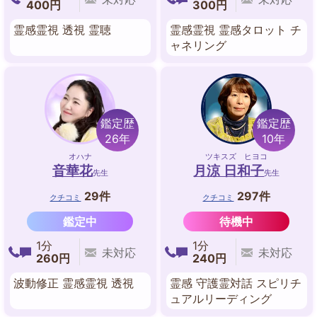
400円
300円
霊感霊視 透視 霊聴
霊感霊視 霊感タロット チ
ャネリング
鑑定歴
鑑定歴
26年
10年
オハナ
ツキスズ ヒヨコ
音華花
月涼 日和子
先生
先生
29件
297件
クチコミ
クチコミ
鑑定中
待機中
1分
1分
未対応
未対応
260円
240円
波動修正 霊感霊視 透視
霊感 守護霊対話 スピリチ
ュアルリーディング