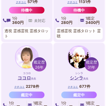
571件
1131件
クチコミ
クチコミ
待機中
待機中
1分
1分
1鑑定
未対応
360円
280円
3400円
透視 霊感霊視 霊感タロッ
霊感霊視 霊感タロット 霊
ト
聴
鑑定歴
鑑定歴
26年
31年
ココロ
シンラ
ココロ
シンラ
先生
先生
2278件
677件
クチコミ
クチコミ
鑑定中
鑑定中
1分
1鑑定
1分
1鑑定