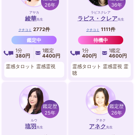
26年
36年
アヤカ
ラピスクレア
綾華
ラピス・クレア
先生
先生
2772件
1111件
クチコミ
クチコミ
鑑定中
待機中
1分
1鑑定
1分
1鑑定
380円
4400円
400円
4600円
霊感タロット 霊感霊視
霊感タロット 霊感霊視 霊
聴
鑑定歴
鑑定歴
25年
26年
ルウ
アネク
琉羽
アネク
先生
先生