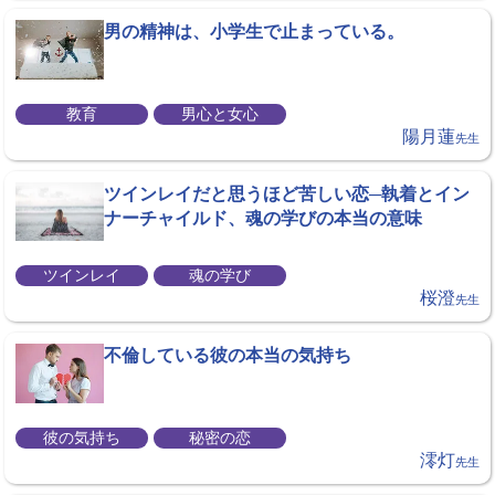
男の精神は、小学生で止まっている。
教育
男心と女心
陽月蓮
先生
ツインレイだと思うほど苦しい恋─執着とイン
ナーチャイルド、魂の学びの本当の意味
ツインレイ
魂の学び
桜澄
先生
不倫している彼の本当の気持ち
彼の気持ち
秘密の恋
澪灯
先生