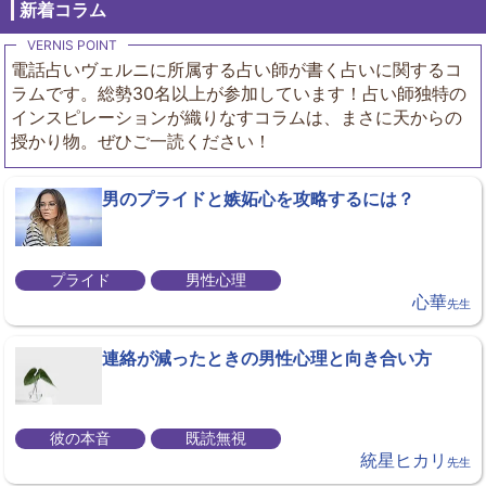
新着コラム
電話占いヴェルニに所属する占い師が書く占いに関するコ
ラムです。総勢30名以上が参加しています！占い師独特の
インスピレーションが織りなすコラムは、まさに天からの
授かり物。ぜひご一読ください！
男のプライドと嫉妬心を攻略するには？
プライド
男性心理
心華
先生
連絡が減ったときの男性心理と向き合い方
彼の本音
既読無視
統星ヒカリ
先生