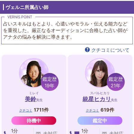
ヴェルニ所属占い師
占いスキルはもとより、心遣いやモラル・伝える能力など
を重視した、厳正なるオーディションに合格した占い師が
アナタの悩みを解決に導きます。
クチコミについて
鑑定歴
鑑定歴
19年
21年
ミレイ
スバルヒカリ
美鈴
統星ヒカリ
先生
先生
1711件
619件
クチコミ
クチコミ
待機中
鑑定中
1分
1分
未対応
未対応