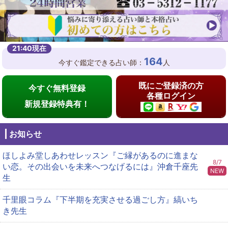
164
今すぐ鑑定できる占い師：
人
既にご登録済の方
今すぐ無料登録
各種ログイン
新規登録特典有！
お知らせ
ほしよみ堂しあわせレッスン『ご縁があるのに進まな
8/7
い恋。その出会いを未来へつなげるには』沖倉千座先
NEW
生
千里眼コラム『下半期を充実させる過ごし方』縞いち
き先生