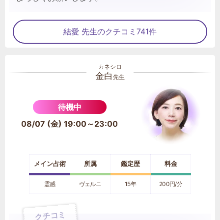
結愛 先生のクチコミ741件
金白
先生
待機中
08/07 (金) 19:00～23:00
メイン占術
所属
鑑定歴
料金
霊感
ヴェルニ
15年
200円/分
クチコミ