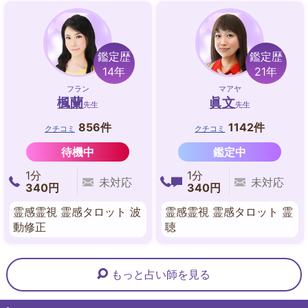
鑑定歴
鑑定歴
14年
21年
フラン
マアヤ
楓蘭
眞文
先生
先生
856件
1142件
クチコミ
クチコミ
待機中
鑑定中
1分
1分
未対応
未対応
340円
340円
霊感霊視 霊感タロット 波
霊感霊視 霊感タロット 霊
動修正
聴
もっと占い師を見る