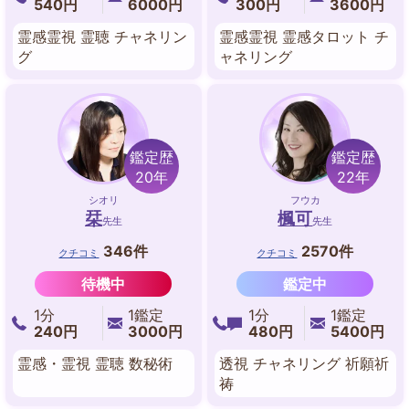
540円
6000円
300円
3600円
霊感霊視 霊聴 チャネリン
霊感霊視 霊感タロット チ
グ
ャネリング
鑑定歴
鑑定歴
20年
22年
シオリ
フウカ
栞
楓可
先生
先生
346件
2570件
クチコミ
クチコミ
待機中
鑑定中
1分
1鑑定
1分
1鑑定
240円
3000円
480円
5400円
霊感・霊視 霊聴 数秘術
透視 チャネリング 祈願祈
祷