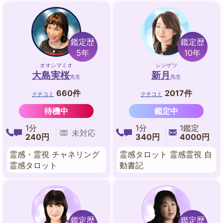
鑑定歴
鑑定歴
5年
10年
オオシマミオ
シンゲツ
大島実桜
新月
先生
先生
660件
2017件
クチコミ
クチコミ
待機中
鑑定中
1分
1分
1鑑定
未対応
240円
340円
4000円
霊感・霊視 チャネリング
霊感タロット 霊感霊視 自
霊感タロット
動書記
鑑定歴
鑑定歴