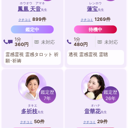
ホウオウ アマネ
レンホウ
鳳凰 天音
蓮宝
先生
先生
899件
1269件
クチコミ
クチコミ
鑑定中
待機中
1分
1分
未対応
未対応
360円
480円
霊感霊視 霊感タロット 祈
透視 霊感霊視 霊聴
願･祈祷
鑑定歴
鑑定歴
7年
26年
タキエ
オハナ
多祈枝
音華花
先生
先生
50件
29件
クチコミ
クチコミ