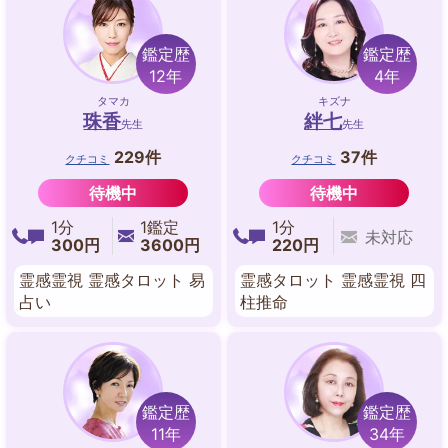
鑑定歴
鑑定歴
12年
4年
タマカ
キズナ
珠香
絆七
先生
先生
229件
37件
クチコミ
クチコミ
待機中
待機中
1分
1鑑定
1分
未対応
300円
3600円
220円
霊感霊視 霊感タロット 易
霊感タロット 霊感霊視 四
占い
柱推命
鑑定歴
鑑定歴
11年
34年