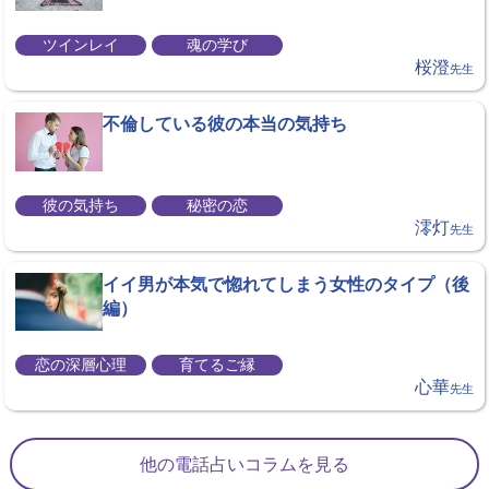
ツインレイ
魂の学び
桜澄
先生
不倫している彼の本当の気持ち
彼の気持ち
秘密の恋
澪灯
先生
イイ男が本気で惚れてしまう女性のタイプ（後
編）
恋の深層心理
育てるご縁
心華
先生
他の電話占いコラムを見る