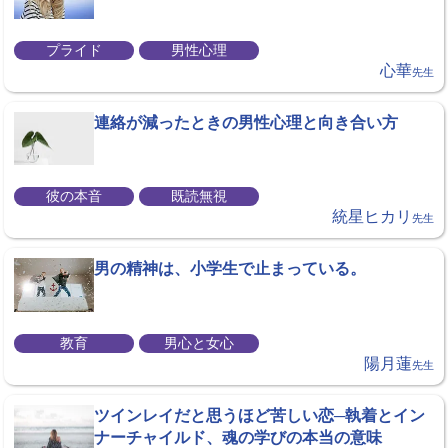
プライド
男性心理
心華
先生
連絡が減ったときの男性心理と向き合い方
彼の本音
既読無視
統星ヒカリ
先生
男の精神は、小学生で止まっている。
教育
男心と女心
陽月蓮
先生
ツインレイだと思うほど苦しい恋─執着とイン
ナーチャイルド、魂の学びの本当の意味