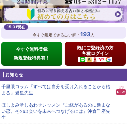
193
今すぐ鑑定できる占い師：
人
既にご登録済の方
今すぐ無料登録
各種ログイン
新規登録特典有！
お知らせ
千里眼コラム『すべては自分を受け入れることから始
8/8
NEW
まる』愛星先生
ほしよみ堂しあわせレッスン『ご縁があるのに進まな
い恋。その出会いを未来へつなげるには』沖倉千座先
生