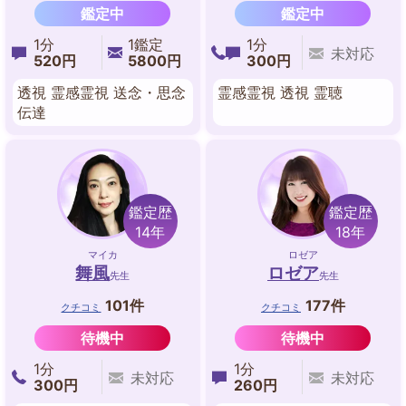
鑑定中
鑑定中
1分
1鑑定
1分
未対応
520円
5800円
300円
透視 霊感霊視 送念・思念
霊感霊視 透視 霊聴
伝達
鑑定歴
鑑定歴
14年
18年
マイカ
ロゼア
舞風
ロゼア
先生
先生
101件
177件
クチコミ
クチコミ
待機中
待機中
1分
1分
未対応
未対応
300円
260円