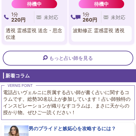
待機中
待機中
1分
1分
未対応
未対応
220円
260円
透視 霊感霊視 送念・思念
波動修正 霊感霊視 透視
伝達
もっと占い師を見る
新着コラム
電話占いヴェルニに所属する占い師が書く占いに関するコ
ラムです。総勢30名以上が参加しています！占い師独特の
インスピレーションが織りなすコラムは、まさに天からの
授かり物。ぜひご一読ください！
男のプライドと嫉妬心を攻略するには？