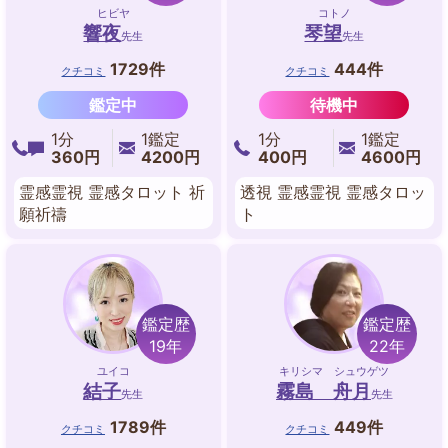
ヒビヤ
コトノ
響夜
琴望
先生
先生
1729件
444件
クチコミ
クチコミ
鑑定中
待機中
1分
1鑑定
1分
1鑑定
360円
4200円
400円
4600円
霊感霊視 霊感タロット 祈
透視 霊感霊視 霊感タロッ
願祈禱
ト
鑑定歴
鑑定歴
19年
22年
ユイコ
キリシマ シュウゲツ
結子
霧島 舟月
先生
先生
1789件
449件
クチコミ
クチコミ