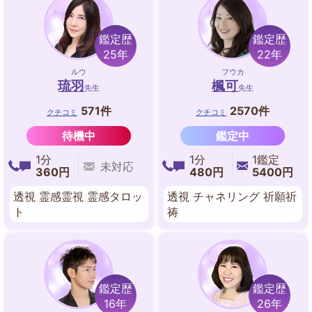
鑑定歴
鑑定歴
25年
22年
ルウ
フウカ
琉羽
楓可
先生
先生
571件
2570件
クチコミ
クチコミ
待機中
鑑定中
1分
1分
1鑑定
未対応
360円
480円
5400円
透視 霊感霊視 霊感タロッ
透視 チャネリング 祈願祈
ト
祷
鑑定歴
鑑定歴
16年
26年