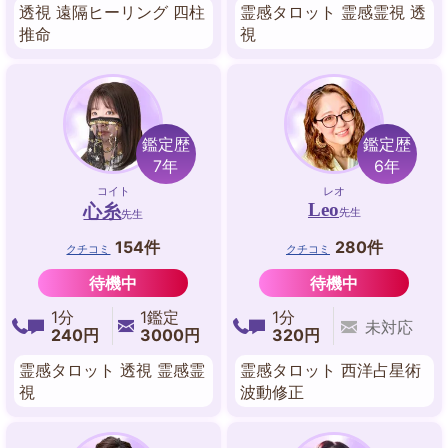
透視 遠隔ヒーリング 四柱
霊感タロット 霊感霊視 透
推命
視
鑑定歴
鑑定歴
7年
6年
コイト
レオ
Leo
心糸
先生
先生
154件
280件
クチコミ
クチコミ
待機中
待機中
1分
1鑑定
1分
未対応
240円
3000円
320円
霊感タロット 透視 霊感霊
霊感タロット 西洋占星術
視
波動修正