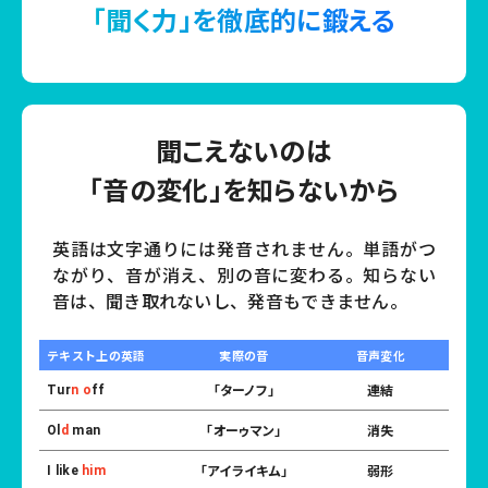
「聞く力」を徹底的に鍛える
聞こえないのは
「音の変化」を知らないから
英語は文字通りには発音されません。単語がつ
ながり、音が消え、別の音に変わる。
知らない
音は、聞き取れないし、発音もできません。
テキスト上の英語
実際の音
音声変化
「ターノフ」
連結
Tur
n o
ff
「オーゥマン」
消失
Ol
d
man
「アイライキム」
弱形
I like
him