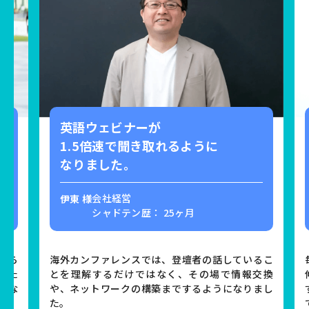
英語ウェビナーが
1.5倍速で聞き取れるように
なりました。
会社経営
伊東 様
シャドテン歴： 25ヶ月
くら
海外カンファレンスでは、登壇者の話しているこ
いた
とを理解するだけではなく、その場で情報交換
はな
や、ネットワークの構築までするようになりまし
た。