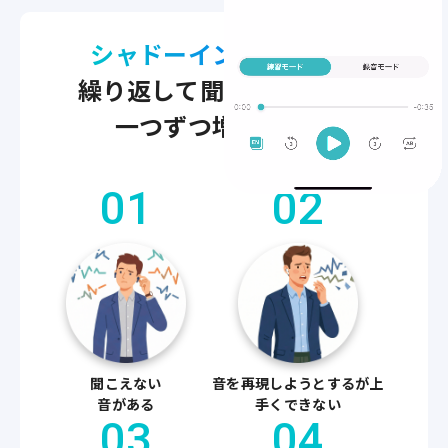
シャドーイング×添削
を
繰り返して
聞こえる音が、
一つずつ増えていく
01
02
聞こえない
音を再現しようとするが上
音がある
手くできない
03
04