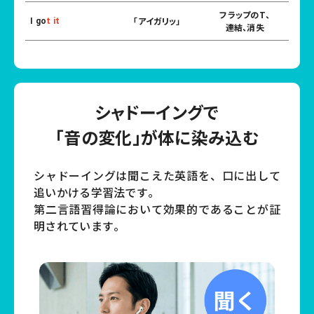
フラップのT、
「アイガリッ」
I go
t it
連結、消失
シャドーイングで
「音の変化」が体に染み込む
シャドーイングは聞こえた英語を、口に出して
追いかける学習法です。
第二言語習得論において効果的であることが証
明されています。