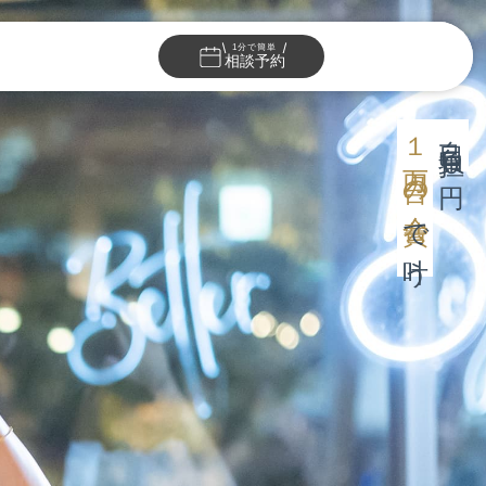
1分で簡単
相談予約
１万円台の会費
自己負担０円
で叶う
ェディング