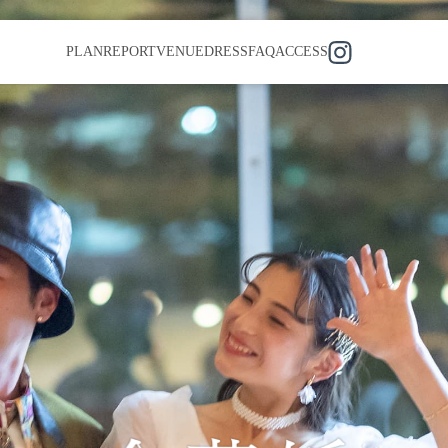
PLAN
REPORT
VENUE
DRESS
FAQ
ACCESS
挙式＋披露宴
家族結婚式
フォトウ