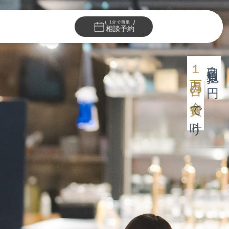
1分で簡単
相談予約
１万円台の会費
自己負担０円
で叶う
ェディング