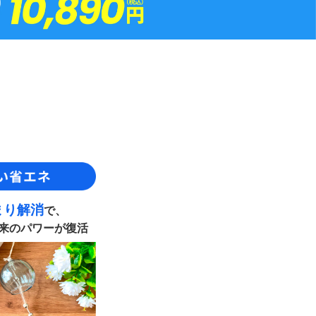
まり解消
で、
来のパワーが復活