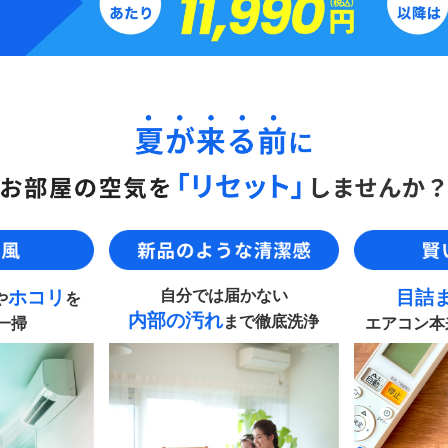
ホコリ
自分では届かない
目詰
や
を
内部の汚れ
まで徹底洗浄
一掃
エアコン本