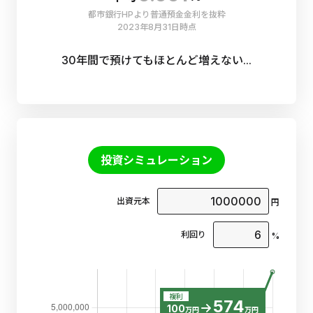
都市銀行HPより普通預金金利を抜粋
2023年8月31日時点
30年間で預けてもほとんど増えない...
投資シミュレーション
出資元本
円
利回り
%
複利
574
100
万円
万円