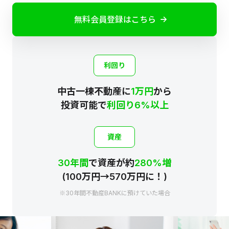
無料会員登録はこちら
利回り
中古一棟不動産に
1万円
から
投資可能で
利回り6%以上
資産
30年間
で資産が約
280%増
(100万円→570万円に！)
※30年間不動産BANKに預けていた場合