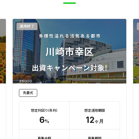
運用終了
先着式
想定利回り(年利)
想定運用期間
6
12
%
ヶ月
募集金額
募集期間