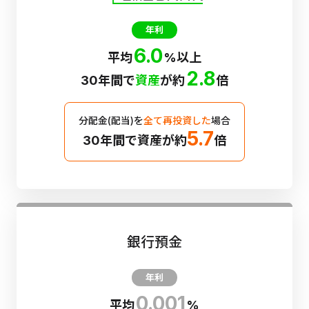
年利
6.0
平均
%以上
2.8
30年間で
資産
が約
倍
分配金(配当)を
全て再投資した
場合
5.7
30年間で資産が約
倍
銀行預金
年利
0.001
平均
%