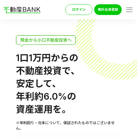
ログイン
無料会員登録
トップページ
1口1万円
からの
ファンド一覧
不動産投資で、
安定して、
不動産BANKの特徴
年利約6.0%
の
ご利用の流れ
資産運用を。
お知らせ
※年利回り・元本について、保証されたものではございませ
ん。