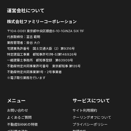
運営会社について
株式会社ファミリーコーポレーション
〒104-0061 東京都中央区銀座6-10-1GINZA SIX 11F
代表取締役：冨吉 範明
業務管理者：掛谷 大介
宅建業免許番号 国土交通大臣（2）第9316号
特定建設工事業 都知事許可(特-5)第148926号
一級建築士事務所 都知事登録 第63909号
不動産特定共同事業許可番号 東京都知事 第135号
不動産特定共同事業第1号・2号事業者
※電子取引業務を行います
メニュー
サービスについて
お問い合わせ
サイト利用規約
よくあるご質問
クーリングオフについて
不動産BANKの特徴
プライバシーポリシー