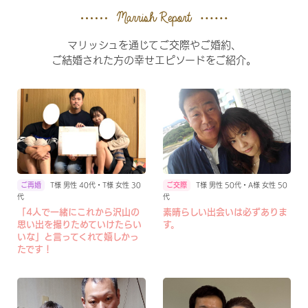
マリッシュを通じてご交際やご婚約、
ご結婚された方の幸せエピソードをご紹介。
T様 男性 40代・T様 女性 30
T様 男性 50代・A様 女性 50
代
代
「4人で一緒にこれから沢山の
素晴らしい出会いは必ずありま
思い出を撮りためていけたらい
す。
いな」と言ってくれて嬉しかっ
たです！