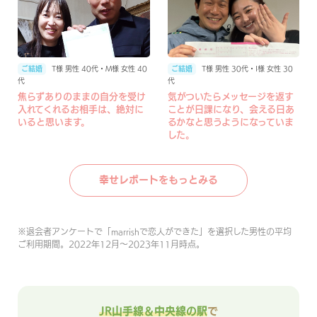
T様 男性 30代・I様 女性 30
T様 男性 40代・M様 女性 40
代
代
気がついたらメッセージを返す
焦らずありのままの自分を受け
ことが日課になり、会える日あ
入れてくれるお相手は、絶対に
るかなと思うようになっていま
いると思います。
した。
幸せレポートをもっとみる
※
退会者アンケートで「marrishで恋人ができた」を選択した男性の平均
ご利用期間。2022年12月〜2023年11月時点。
JR山手線＆中央線の駅
で