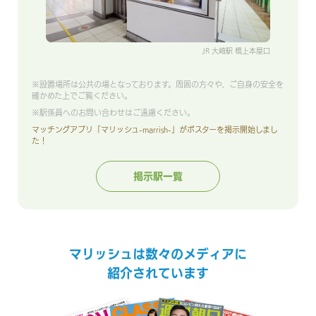
JR 大崎駅 橋上本屋口
※設置場所は公共の場となっております。周囲の方々や、ご自身の安全を
確かめた上でご覧ください。
※駅係員へのお問い合わせはご遠慮ください。
マッチングアプリ「マリッシュ-marrish-」がポスターを掲示開始しまし
た！
掲示駅一覧
マリッシュは数々のメディアに
紹介されています