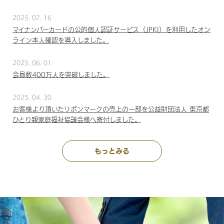
2025. 07. 16
マイナンバーカードの公的個人認証サービス（JPKI）を利用したオン
ライン本人確認を導入しました。
2025. 06. 01
会員数400万人を突破しました。
2025. 04. 30
お客様より頂いたリボンマークの売上の一部を公益財団法人 東京都
ひとり親家庭福祉協議会様へ寄付しました。
もっとみる