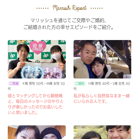
マリッシュを通じてご交際やご婚約、
ご結婚された方の幸せエピソードをご紹介。
H様 男性 40代・S様 女性 40
K様 男性 50代・M様 女性 50
代
代
私が私らしく自然体なまま一緒
彼とマッチングしてから朝昼晩
にいられる人です。
と、毎日のメッセージのやりと
りが楽しかったのでお会いした
いと思いました。