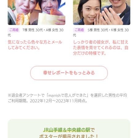
T様 男性 30代・A様 女性 30
S様 男性 30代・K様 女性 30
代
代
気になったら色々な方とメール
しっかり者の彼女が、私に甘え
してみてください。
た表情を見せてくれるのは、自
分だけの特権です。
幸せレポートをもっとみる
※
退会者アンケートで「marrishで恋人ができた」を選択した男性の平均
ご利用期間。2022年12月〜2023年11月時点。
JR山手線＆中央線の駅
で
ポスターが掲示されました！