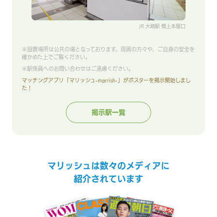
JR 大崎駅 橋上本屋口
※設置場所は公共の場となっております。周囲の方々や、ご自身の安全を
確かめた上でご覧ください。
※駅係員へのお問い合わせはご遠慮ください。
マッチングアプリ「マリッシュ-marrish-」がポスターを掲示開始しまし
た！
掲示駅一覧
マリッシュは数々のメディアに
紹介されています