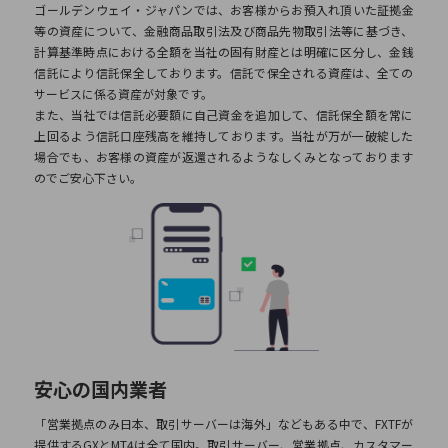
ゴールデンウェイ・ジャパンでは、お客様からお預入れ頂いた証拠金
等の資産について、金融商品取引法及び商品先物取引法等に基づき、
計算基準時点における全額を当社の固有財産とは明確に区分し、金銭
信託により信託保全しております。信託で保全される資産は、全ての
サービスに係る資産が対象です。
また、当社では信託必要額に自己資金を追加して、信託保全額を常に
上回るよう信託口座残高を維持しております。当社が万が一破綻した
場合でも、お客様の資産が返還されるようなしくみとなっております
のでご安心下さい。
安心の国内業者
「営業拠点のみ日本、取引サーバーは海外」などもある中で、FXTFが
提供するGXとMT4は全て国内。取引サーバー、営業拠点、カスタマー