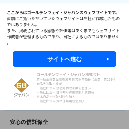
0
円
ここからはゴールデンウェイ・ジャパンのウェブサイトです。
直前にご覧いただいていたウェブサイトは当社が作成したもの
ではありません。
また、掲載されている感想や評価等はあくまでもウェブサイト
作成者が管理するものであり、当社によるものではありません
。
クイック入金無料
当日出金無料
サイトへ進む
口座管理手数料無料
ゴールデンウェイ・ジャパン株式会社
第一種金融商品取引業者 関東財務局長（金商）第258号
商品先物取引業者
一般社団法人 金融先物取引業協会 加入
Point 4
一般社団法人 日本暗号資産等取引業協会
日本商品先物取引協会 加入
安心の取引環境
一般社団法人 資産運用業協会 加入
安心の信託保全