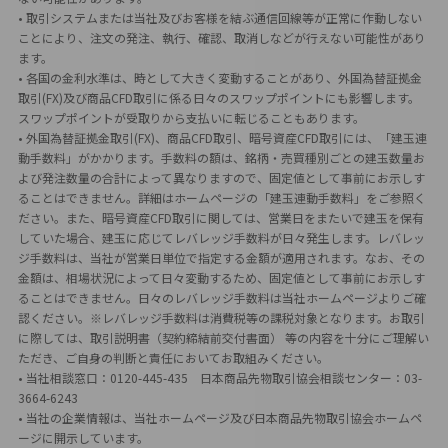
• 取引システムまたは当社及びお客様を結ぶ通信回線等が正常に作動しない
ことにより、注文の発注、執行、確認、取消しなどが行えない可能性があり
ます。
• 各国の金利水準は、時として大きく変動することがあり、外国為替証拠金
取引(FX)及び商品CFD取引に係る日々のスワップポイントにも影響します。
スワップポイントが受取りから支払いに転じることもあります。
• 外国為替証拠金取引(FX)、商品CFD取引、暗号資産CFD取引には、「建玉連
動手数料」がかかります。手数料の額は、銘柄・売買種別ごとの建玉数量お
よび発注数量の合計によって異なりますので、固定値として事前にお示しす
ることはできません。詳細はホームページの「建玉連動手数料」をご参照く
ださい。また、暗号資産CFD取引に関しては、営業日をまたいで建玉を保有
していた場合、建玉に応じてレバレッジ手数料が日々発生します。レバレッ
ジ手数料は、当社が営業日単位で指定する金額が適用されます。なお、その
金額は、相場状況によって日々変動するため、固定値として事前にお示しす
ることはできません。日々のレバレッジ手数料は当社ホームページよりご確
認ください。※レバレッジ手数料は消費税等の課税対象となります。お取引
に際しては、取引説明書（契約締結前交付書面） 等の内容を十分にご理解い
ただき、ご自身の判断と責任においてお取組みください。
• 当社相談窓口：0120-445-435 日本商品先物取引協会相談センター：03-
3664-6243
• 当社の企業情報は、当社ホームページ及び日本商品先物取引協会ホームペ
ージに開示しています。