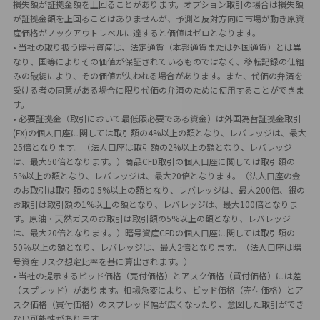
損失額が証拠金額を上回ることがあります。オプション取引の場合は損失額
が証拠金額を上回ることはありませんが、予測と反対方向に市場が動き原資
産価格がノックアウトレベルに達すると価値はゼロとなります。
• 当社の取り扱う暗号資産は、法定通貨（本邦通貨または外国通貨）とは異
なり、国等によりその価値が保証されているものではなく、移転記録の仕組
みの破綻により、その価値が失われる場合があります。また、代価の弁済を
受ける者の同意がある場合に限り代価の弁済のために使用することができま
す。
• 必要証拠金（取引において最低限必要である資金）は外国為替証拠金取引
(FX)の個人口座に関しては取引額の4%以上の額となり、レバレッジは、最大
25倍となります。（法人口座は取引額の2%以上の額となり、レバレッジ
は、最大50倍となります。）商品CFD取引の個人口座に関しては取引額の
5%以上の額となり、レバレッジは、最大20倍となります。（法人口座の金
のお取引は取引額の0.5%以上の額となり、レバレッジは、最大200倍、銀の
お取引は取引額の1%以上の額となり、レバレッジは、最大100倍となりま
す。原油・天然ガスのお取引は取引額の5%以上の額となり、レバレッジ
は、最大20倍となります。）暗号資産CFDの個人口座に関しては取引額の
50％以上の額となり、レバレッジは、最大2倍となります。（法人口座は暗
号資産リスク想定比率を基に算出されます。）
• 当社の提示するビッド価格（売付価格）とアスク価格（買付価格）には差
（スプレッド）があります。相場急変により、ビッド価格（売付価格）とア
スク価格（買付価格）のスプレッド幅が広くなったり、意図した取引ができ
ない可能性があります。