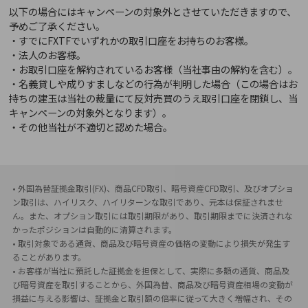
以下の場合にはキャンペーンの対象外とさせていただきますので、
予めご了承ください。
・すでにFXTFでいずれかの取引口座をお持ちのお客様。
・法人のお客様。
・お取引口座を解約されているお客様（当社事由の解約を含む）。
・名義貸しや成りすましなどの行為が判明した場合（この場合はお
持ちの建玉は当社の裁量にて反対売買のうえ取引口座を閉鎖し、当
キャンペーンの対象外となります）。
・その他当社が不適切と認めた場合。
• 外国為替証拠金取引(FX)、商品CFD取引、暗号資産CFD取引、及びオプショ
ン取引は、ハイリスク、ハイリターンな取引であり、元本は保証されませ
ん。また、オプション取引には取引期限があり、取引期限までに決済されな
かったポジションは自動的に清算されます。
• 取引対象である通貨、商品及び暗号資産の価格の変動により損失が発生す
ることがあります。
• お客様が当社に預託した証拠金を担保として、実際に多額の通貨、商品及
び暗号資産を取引することから、外国為替、商品及び暗号資産相場の変動が
損益に与える影響は、証拠金と取引額の倍率に従って大きく増幅され、その