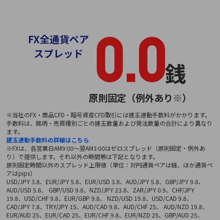
0.0
FX全通貨ペア
スプレッド
銭
原則固定（例外あり※）
※当社のFX・商品CFD・暗号資産CFD取引には建玉連動手数料がかかります。
手数料は、銘柄・売買種別ごとの建玉数量および発注数量の合計により異なり
ます。
建玉連動手数料の詳細はこちら
※FXは、各営業日AM9:00～翌AM3:00はゼロスプレッド（原則固定・例外あ
り）で提供します。それ以外の時間帯は下記となります。
原則固定時間以外のスプレッド上限値（単位：対円通貨ペアは銭、ほか通貨ペ
アはpips）
USD/JPY 3.8、EUR/JPY 5.8、EUR/USD 3.8、AUD/JPY 5.8、GBP/JPY 9.8、
AUD/USD 5.8、 GBP/USD 9.8、NZD/JPY 23.8、ZAR/JPY 0.9、CHF/JPY
19.8、USD/CHF 9.8、EUR/GBP 9.8、 NZD/USD 19.8、USD/CAD 9.8、
CAD/JPY 7.8、TRY/JPY 15、AUD/CAD 9.8、AUD/CHF 25、 AUD/NZD 19.8、
EUR/AUD 25、EUR/CAD 25、EUR/CHF 9.8、EUR/NZD 25、GBP/AUD 25、