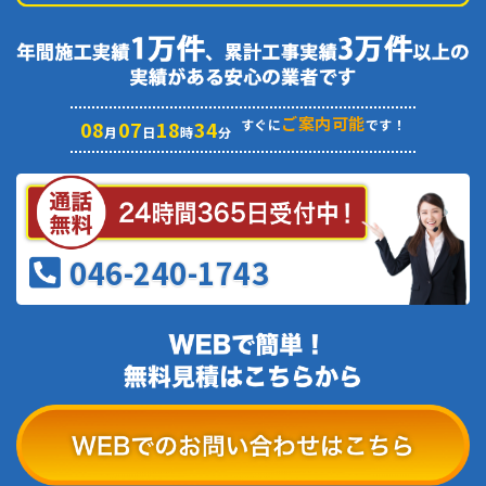
ご案内可能
08
07
18
34
すぐに
です！
月
日
時
分
046-240-1743