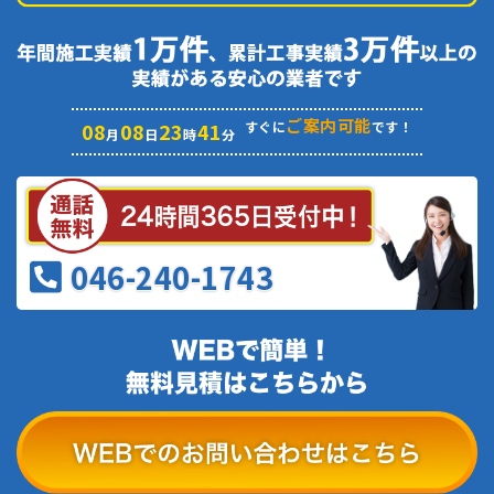
ご案内可能
08
08
23
41
すぐに
です！
月
日
時
分
046-240-1743