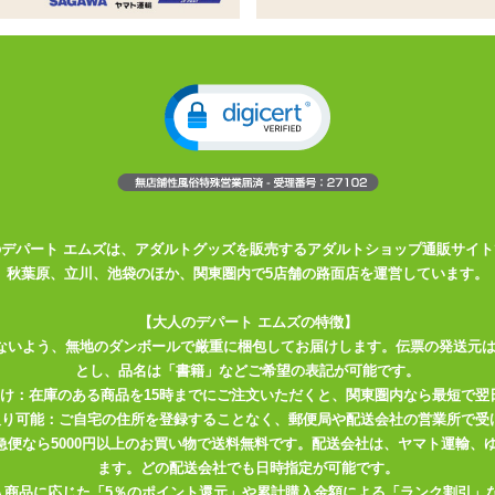
ォッシュ液
。30秒程度ゆすいで吐き出して下さい
せん
ット商品、洗口液(マウスウォッシュ)の登場です。
けたいところ。
のデパート エムズは、アダルトグッズを販売するアダルトショップ通販サイト
ど口に含み、約30秒ほど口全体に馴染ませる様にすすぐだけ。
秋葉原、立川、池袋のほか、関東圏内で5店舗の路面店を運営しています。
した状態でプレイへと臨むことができます。
【大人のデパート エムズの特徴】
ないよう、無地のダンボールで厳重に梱包してお届けします。伝票の発送元
おり、適量を測るのに適しています。
とし、品名は「書籍」などご希望の表記が可能です。
ろです。
届け：在庫のある商品を15時までにご注文いただくと、関東圏内なら最短で翌
取り可能：ご自宅の住所を登録することなく、郵便局や配送会社の営業所で受
す。
川急便なら5000円以上のお買い物で送料無料です。配送会社は、ヤマト運輸
してお使いください。
ます。どの配送会社でも日時指定が可能です。
入商品に応じた「5％のポイント還元」や累計購入金額による「ランク割引」