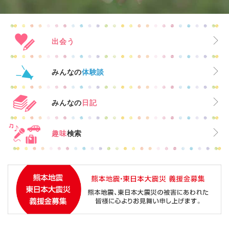
出会う
みんなの
体験談
みんなの
日記
趣味
検索