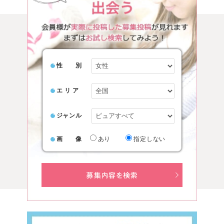
性 別
エ リ ア
ジャンル
画 像
あり
指定しない