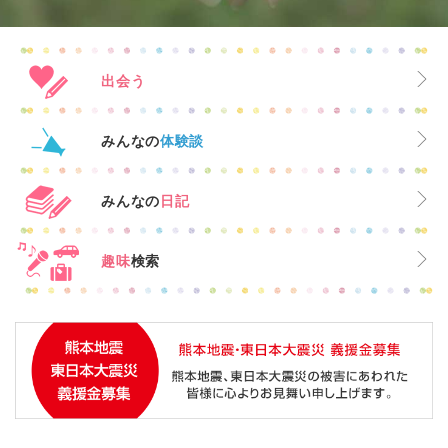
出会う
みんなの
体験談
みんなの
日記
趣味
検索