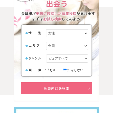
性 別
エ リ ア
ジャンル
画 像
あり
指定しない