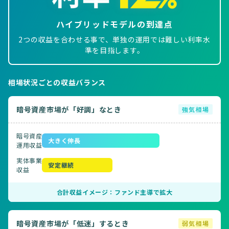
ハイブリッドモデルの到達点
2つの収益を合わせる事で、単独の運用では難しい利率水
準を目指します。
相場状況ごとの収益バランス
暗号資産市場が「好調」なとき
強気相場
暗号資産
大きく伸長
運用収益
実体事業
安定継続
収益
合計収益イメージ：ファンド主導で拡大
暗号資産市場が「低迷」するとき
弱気相場