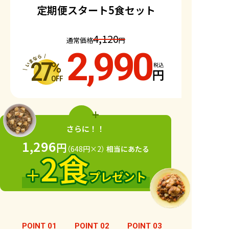
定期便スタート5食セット
4,120
通常価格
円
2,990
27
%
税込
円
OFF
+
さらに！！
1,296
円
（648円×2
）
相当にあたる
POINT 01
POINT 02
POINT 03