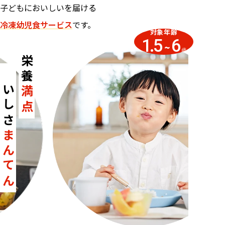
子どもにおいしいを届ける
冷凍幼児食サービス
です。
対象年齢
1.5
6
~
歳
栄養
おいしさ
満点
まんてん