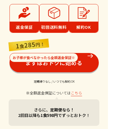
返金保証
初回送料無料
解約OK
お子様が食べなかったら全額返金保証※
まずはおトクに始める
定期縛りなし / いつでも解約 OK
※全額返金保証については
こちら
さらに、
定期便なら！
2回目以降も
1食598円
でずっとおトク！