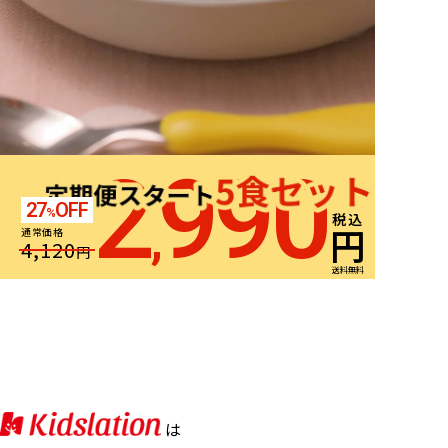
2
990
27
OFF
%
税込
,
円
通常価格
4,120
円
送料無料
は