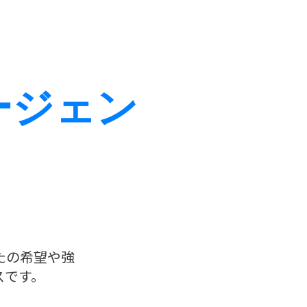
ージェン
たの希望や強
スです。