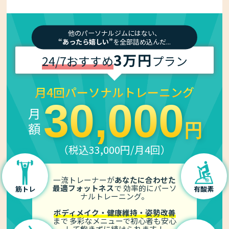
他のパーソナルジムにはない、
“あったら嬉しい”
を全部詰め込んだ...
3万円
24/7おすすめ
プラン
月4回パーソナルトレーニング
30,000
月 額
円
（税込33,000円/月4回）
一流トレーナーが
あなたに合わせた
最適フォットネス
で
効率的にパーソ
筋トレ
有酸素
ナルトレーニング。
ボディメイク・健康維持・姿勢改善
まで
多彩なメニューで初心者も安心
して
飽きずに続けられます！