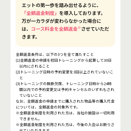
エットの第一歩を踏み出せるように、
「全額返金制度」
を導入しております。
万が一カラダが変わらなかった場合に
※
は、
コース料金を全額返金
させていただ
きます。
全額返金条件は、以下の3つを全て満たすこと
(1)全額返金の申請を初回トレーニングから起算して30日
以内にされること
(2)トレーニング日時の予約変更を3回以上されていないこ
と
(3)トレーニングの無断欠席、トレーニング日時から24時
間以内での予約変更又は予約キャンセルのいずれもされ
ていないこと
なお、全額返金の申請までに購入された物品等の購入代金
については、全額返金の対象外です。
※全額返金制度を利用された方は、当社の施設は一切利用
できません。
※全額返金制度を利用された方は、今後の入会はお断りさ
せていただきます。