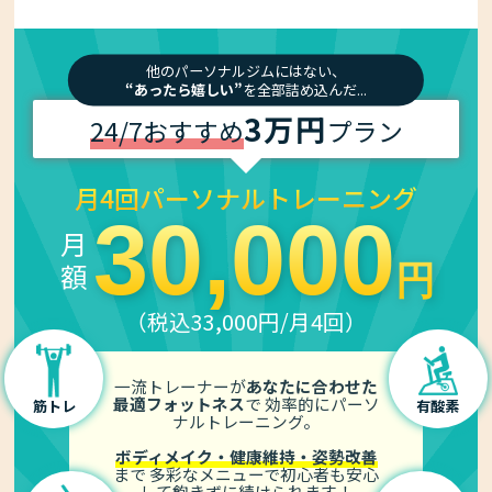
他のパーソナルジムにはない、
“あったら嬉しい”
を全部詰め込んだ...
3万円
24/7おすすめ
プラン
月4回パーソナルトレーニング
30,000
月 額
円
（税込33,000円/月4回）
一流トレーナーが
あなたに合わせた
最適フォットネス
で
効率的にパーソ
筋トレ
有酸素
ナルトレーニング。
ボディメイク・健康維持・姿勢改善
まで
多彩なメニューで初心者も安心
して
飽きずに続けられます！