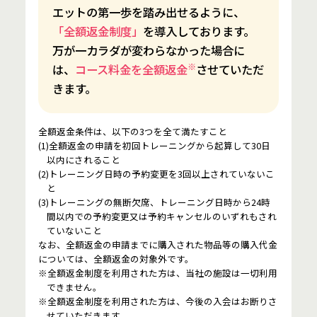
エットの第一歩を踏み出せるように、
「全額返金制度」
を導入しております。
万が一カラダが変わらなかった場合に
※
は、
コース料金を全額返金
させていただ
きます。
全額返金条件は、以下の3つを全て満たすこと
(1)全額返金の申請を初回トレーニングから起算して30日
以内にされること
(2)トレーニング日時の予約変更を3回以上されていないこ
と
(3)トレーニングの無断欠席、トレーニング日時から24時
間以内での予約変更又は予約キャンセルのいずれもされ
ていないこと
なお、全額返金の申請までに購入された物品等の購入代金
については、全額返金の対象外です。
※全額返金制度を利用された方は、当社の施設は一切利用
できません。
※全額返金制度を利用された方は、今後の入会はお断りさ
せていただきます。