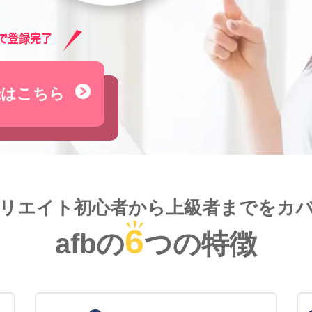
録はこちら
リエイト初心者から
上級者までをカ
6
afbの
つの特徴