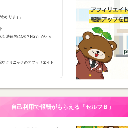
がわかります。
ト
 法律的にOK？NG?」がわか
院やクリニックのアフィリエイト
自己利用で報酬がもらえる
「セルフＢ」