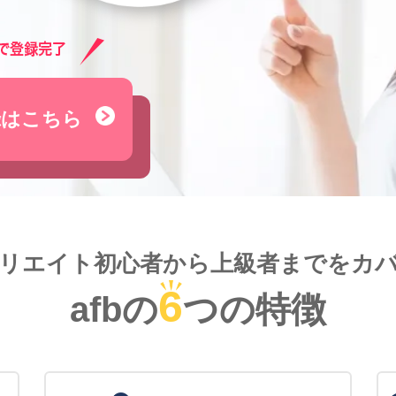
録はこちら
リエイト初心者から
上級者までをカ
6
afbの
つの特徴