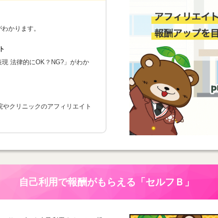
がわかります。
ト
 法律的にOK？NG?」がわか
院やクリニックのアフィリエイト
自己利用で報酬がもらえる
「セルフＢ」