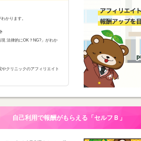
がわかります。
ト
 法律的にOK？NG?」がわか
院やクリニックのアフィリエイト
自己利用で報酬がもらえる
「セルフＢ」