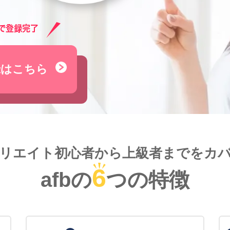
録はこちら
リエイト初心者から
上級者までをカ
6
afbの
つの特徴