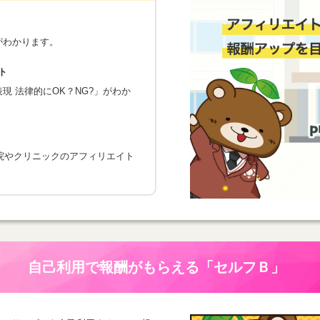
がわかります。
ト
 法律的にOK？NG?」がわか
院やクリニックのアフィリエイト
自己利用で報酬がもらえる
「セルフＢ」