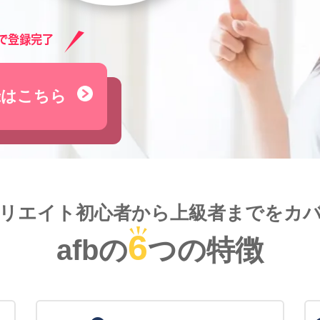
録はこちら
リエイト初心者から
上級者までをカ
6
afbの
つの特徴