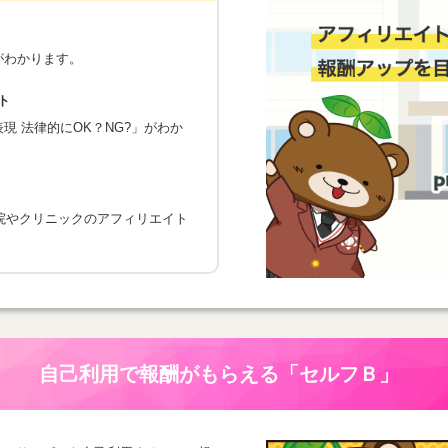
がわかります。
ト
 法律的にOK？NG?」がわか
院やクリニックのアフィリエイト
自己利用で報酬がもらえる
「セルフＢ」