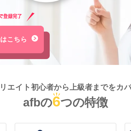
録はこちら
リエイト初心者から
上級者までをカ
6
afbの
つの特徴