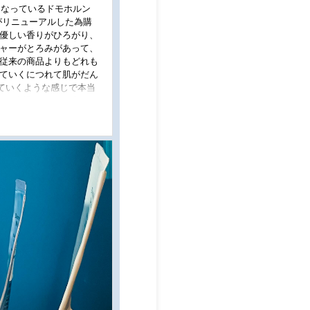
世話になっているドモホルン
がリニューアルした為購
間優しい香りがひろがり、
チャーがとろみがあって、
 従来の商品よりもどれも
けていくにつれて肌がだん
ていくような感じで本当
かり浸透していく感じが
に気に入りました！ #
ンリンクル #リニューア