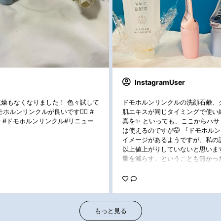
InstagramUser
燥もなくなりました！ 色々試して
ドモホルンリンクルの洗顔石鹸、
ルンリンクルが良いです🙆‍♀️ #
肌エキスが同じタイミングで使い
活 #ドモホルンリンクル#リニュー
真を✨ といっても、ここからハサ
は使えるのですが🤭 『ドモホル
イメージがあるようですが、私の記
以上値上がりしていないと思いま
量を減らす、ということも無かっ
の中、企業努力の賜物だと思います👏
ューアルした基本4点で、お肌が
非体験して欲しいです🥰 #ドモホ
プロモーション
もっと見る