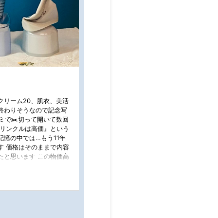
クリーム20、肌衣、美活
終わりそうなので記念写
ミで✂️切って開いて数回
ンリンクルは高価』という
憶の中では…もう11年
す 価格はそのままで内容
たと思います この物価高
👏👏 51年目にリニ
どんな答えを出すか、是
ルンリンクル #ドモ活 #