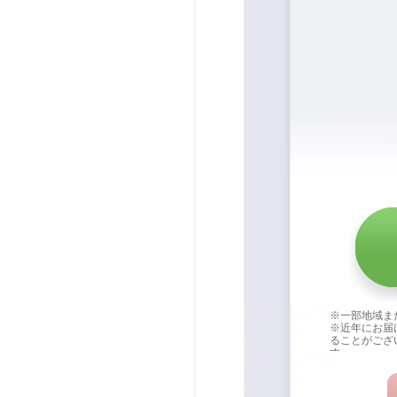
※一部地域ま
※近年にお届
ることがござ
す。