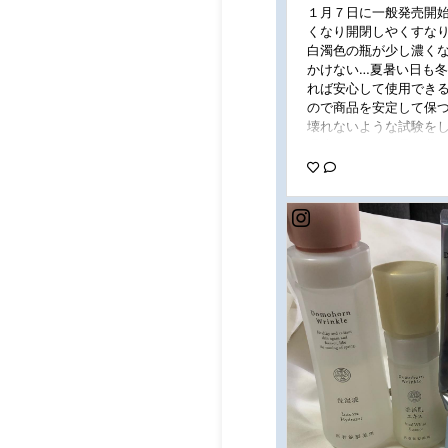
１月７日に一般発売開始
くなり開閉しやくすなり瓶
白濁色の瓶が少し濃く
かけない…夏暑い日も
れば安心して使用できる
ので商品を安定して保
壊れないような試験をし
湿液の一回分の量は蓋の
て適量サイズになってい
なところにあり嬉しい
に感動です #プロモーシ
活 #リニューアル #基