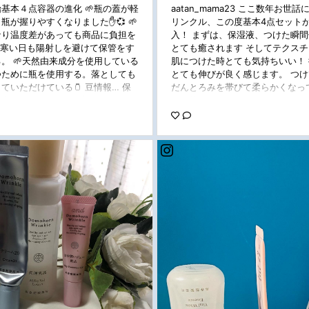
基本４点容器の進化 🌱瓶の蓋が軽
aatan_mama23 ここ数年お
が握りやすくなりました✋💞 🌱
リンクル、この度基本4点セット
なり温度差があっても商品に負担を
入！ まずは、保湿液、つけた瞬
冬寒い日も陽射しを避けて保管をす
とても癒されます そしてテクス
。 🌱天然由来成分を使用している
肌につけた時とても気持ちいい！
つために瓶を使用する。落としても
とても伸びが良く感じます。 つ
ていただけている🫙 豆情報… 保
だんとろみを帯びて柔らかくなっ
内側の輪が100円玉大になってい
に気持ちいいです。また肌へしっ
ます☺️ ドモの心遣いが商品の色ん
自分でもとても実感しやすくてさら
 ドモの進化と変化の素晴らしさ
プロモーション#ドモ活#ドモホル
ョン #ドモホルンリンクル #ドモ
ル
礎化粧品