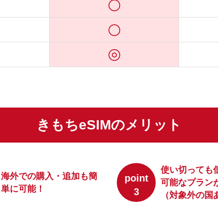
きもちeSIMのメリット
使い切っても
海外での購入・追加も簡
point
可能なプラン
単に可能！
3
（対象外の国