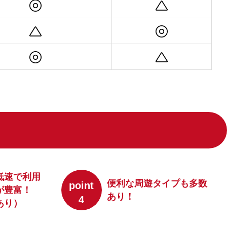
低速で利用
便利な周遊タイプも多数
point
が豊富！
あり！
4
あり）