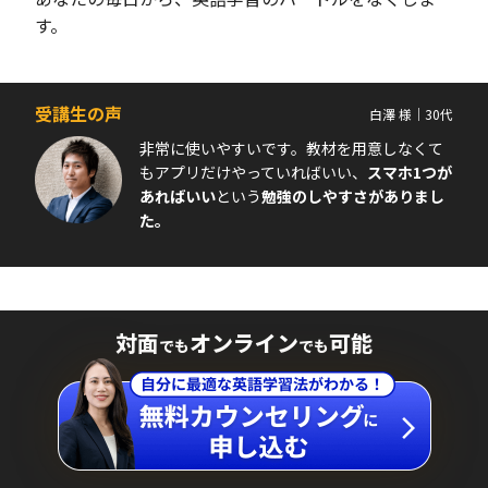
す。
受講生の声
白澤 様｜30代
非常に使いやすいです。教材を用意しなくて
もアプリだけやっていればいい、
スマホ1つが
あればいい
という
勉強のしやすさがありまし
た。
対面
オンライン
可能
でも
でも