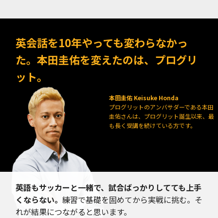
英会話を10年やっても変わらなかっ
た。本田圭佑を変えたのは、プログリ
ット。
本田圭佑 Keisuke Honda
プログリットのアンバサダーである本田
圭佑さんは、プログリット誕生以来、最
も長く受講を続けている方です。
英語もサッカーと一緒で、試合ばっかりしてても上手
くならない。
練習で基礎を固めてから実戦に挑む。そ
れが結果につながると思います。