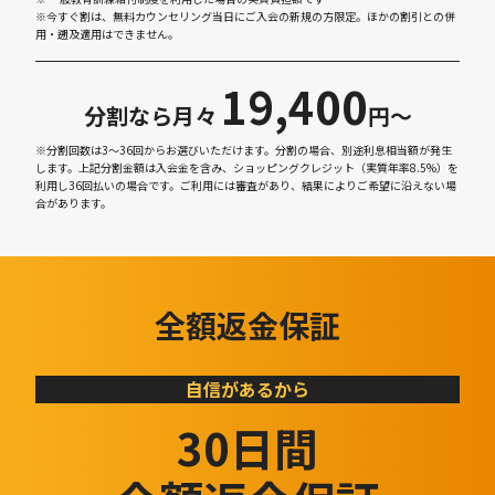
※今すぐ割は、無料カウンセリング当日にご入会の新規の方限定。ほかの割引との併
用・遡及適用はできません。
19,400
分割なら月々
円〜
※分割回数は3～36回からお選びいただけます。分割の場合、別途利息相当額が発生
します。上記分割金額は入会金を含み、ショッピングクレジット（実質年率8.5%）を
利用し36回払いの場合です。ご利用には審査があり、結果によりご希望に沿えない場
合があります。
全額返金保証
自信があるから
30日間