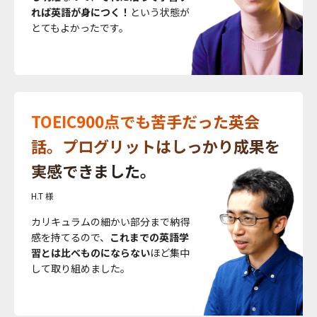
れば英語が身につく！
という状態が
とてもよかったです。
TOEIC900点でも苦手だった英会
話。プログリットはしっかり成果を
実感できました。
H.T 様
カリキュラムの細かい部分まで納得
感を持てるので、
これまでの英語学
習とは比べものにならない
ほど集中
して取り組めました。