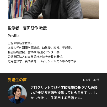
監修者 吉田研作 教授
Profile
上智大学名誉教授。
上智大学外国語学部講師、助教授、教授、学部長、
特別招聘教授、言語教育研究センター長、
公益財団法人日本英語検定協会会長を歴任。
応用言語学、英語教育、バイリンガリズム等の専門家
受講生の声
T.H 様｜30代
プログリットでは
科学的根拠に基づいた英語
力が伸びる方法を提供してもらえます
し、し
かも今後も
一生通用する手段
です。