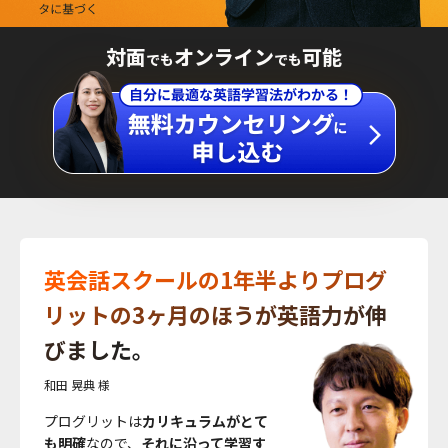
対面
オンライン
可能
でも
でも
英会話スクールの1年半よりプログ
リットの3ヶ月のほうが英語力が伸
びました。
和田 晃典 様
プログリットは
カリキュラムがとて
も明確
なので、
それに沿って学習す