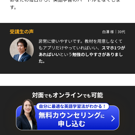
す。
受講生の声
白澤 様｜30代
非常に使いやすいです。教材を用意しなくて
もアプリだけやっていればいい、
スマホ1つが
あればいい
という
勉強のしやすさがありまし
た。
対面
オンライン
可能
でも
でも