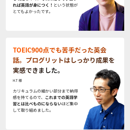
れば英語が身につく！
という状態が
とてもよかったです。
TOEIC900点でも苦手だった英会
話。プログリットはしっかり成果を
実感できました。
H.T 様
カリキュラムの細かい部分まで納得
感を持てるので、
これまでの英語学
習とは比べものにならない
ほど集中
して取り組めました。