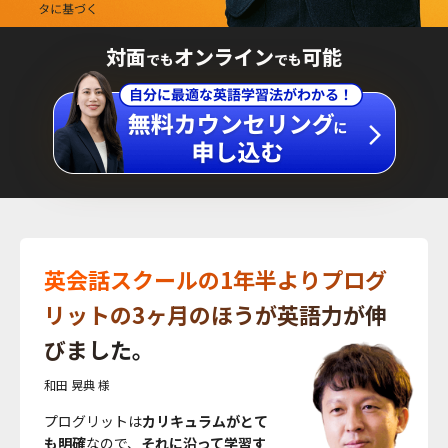
対面
オンライン
可能
でも
でも
英会話スクールの1年半よりプログ
リットの3ヶ月のほうが英語力が伸
びました。
和田 晃典 様
プログリットは
カリキュラムがとて
も明確
なので、
それに沿って学習す