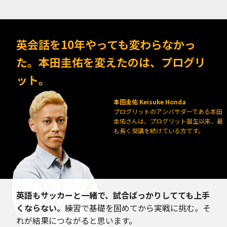
英会話を10年やっても変わらなかっ
た。本田圭佑を変えたのは、プログリ
ット。
本田圭佑 Keisuke Honda
プログリットのアンバサダーである本田
圭佑さんは、プログリット誕生以来、最
も長く受講を続けている方です。
英語もサッカーと一緒で、試合ばっかりしてても上手
くならない。
練習で基礎を固めてから実戦に挑む。そ
れが結果につながると思います。