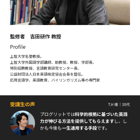
監修者 吉田研作 教授
Profile
上智大学名誉教授。
上智大学外国語学部講師、助教授、教授、学部長、
特別招聘教授、言語教育研究センター長、
公益財団法人日本英語検定協会会長を歴任。
応用言語学、英語教育、バイリンガリズム等の専門家
受講生の声
T.H 様｜30代
プログリットでは
科学的根拠に基づいた英語
力が伸びる方法を提供してもらえます
し、し
かも今後も
一生通用する手段
です。