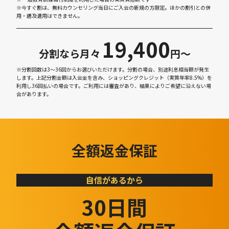
※今すぐ割は、無料カウンセリング当日にご入会の新規の方限定。ほかの割引との併
用・遡及適用はできません。
19,400
分割なら月々
円〜
※分割回数は3～36回からお選びいただけます。分割の場合、別途利息相当額が発生
します。上記分割金額は入会金を含み、ショッピングクレジット（実質年率8.5%）を
利用し36回払いの場合です。ご利用には審査があり、結果によりご希望に沿えない場
合があります。
全額返金保証
自信があるから
30日間