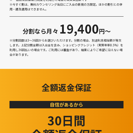
※今すぐ割は、無料カウンセリング当日にご入会の新規の方限定。ほかの割引との併
用・遡及適用はできません。
19,400
分割なら月々
円〜
※分割回数は3～36回からお選びいただけます。分割の場合、別途利息相当額が発生
します。上記分割金額は入会金を含み、ショッピングクレジット（実質年率8.5%）を
利用し36回払いの場合です。ご利用には審査があり、結果によりご希望に沿えない場
合があります。
全額返金保証
自信があるから
30日間