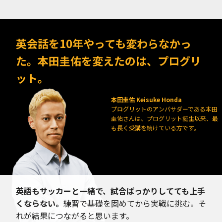
英会話を10年やっても変わらなかっ
た。本田圭佑を変えたのは、プログリ
ット。
本田圭佑 Keisuke Honda
プログリットのアンバサダーである本田
圭佑さんは、プログリット誕生以来、最
も長く受講を続けている方です。
英語もサッカーと一緒で、試合ばっかりしてても上手
くならない。
練習で基礎を固めてから実戦に挑む。そ
れが結果につながると思います。