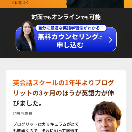
対面
オンライン
可能
でも
でも
英会話スクールの1年半よりプログ
リットの3ヶ月のほうが英語力が伸
びました。
和田 晃典 様
プログリットは
カリキュラムがとて
も明確
なので、
それに沿って学習す