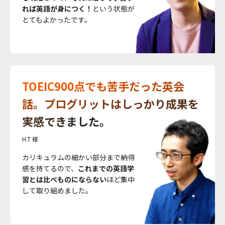
れば英語が身につく！
という状態が
とてもよかったです。
TOEIC900点でも苦手だった英会
話。プログリットはしっかり成果を
実感できました。
H.T 様
カリキュラムの細かい部分まで納得
感を持てるので、
これまでの英語学
習とは比べものにならない
ほど集中
して取り組めました。