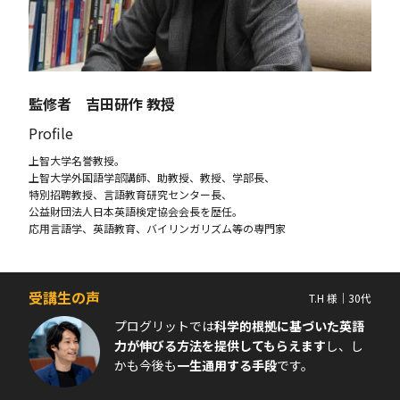
監修者 吉田研作 教授
Profile
上智大学名誉教授。
上智大学外国語学部講師、助教授、教授、学部長、
特別招聘教授、言語教育研究センター長、
公益財団法人日本英語検定協会会長を歴任。
応用言語学、英語教育、バイリンガリズム等の専門家
受講生の声
T.H 様｜30代
プログリットでは
科学的根拠に基づいた英語
力が伸びる方法を提供してもらえます
し、し
かも今後も
一生通用する手段
です。