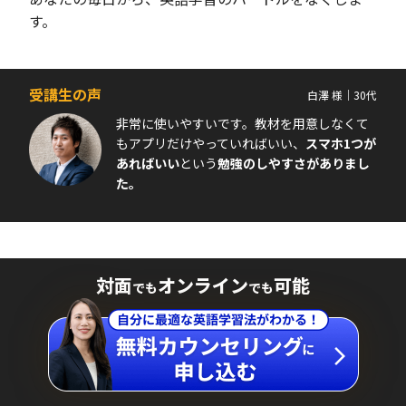
す。
受講生の声
白澤 様｜30代
非常に使いやすいです。教材を用意しなくて
もアプリだけやっていればいい、
スマホ1つが
あればいい
という
勉強のしやすさがありまし
た。
対面
オンライン
可能
でも
でも