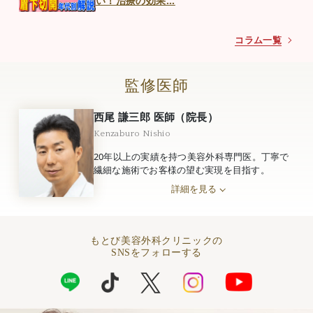
い！治療の効果...
浩二郎先生のお得なキャンペーンも行っておりますの
で是非！
コラム一覧
2025.9.23
監修医師
2025年10月の定休日は
10月1日、5日、8日、15日、19日、22日、26日、29
西尾 謙三郎 医師（院長）
日です。
無料カウンセリングご予約まだ空きございますので是
Kenzaburo Nishio
非お早めに。お待ちしております。
20年以上の実績を持つ美容外科専門医。丁寧で
浩二郎先生のお得なキャンペーンも行っておりますの
繊細な施術でお客様の望む実現を目指す。
で是非！
詳細を見る
2025.8.5
もとび美容外科クリニックの
2025年9月の定休日は
SNSをフォローする
9月3日、7日、10日、17日、24日、28日です。
無料カウンセリングご予約まだ空きございますので是
非お早めに。お待ちしております。