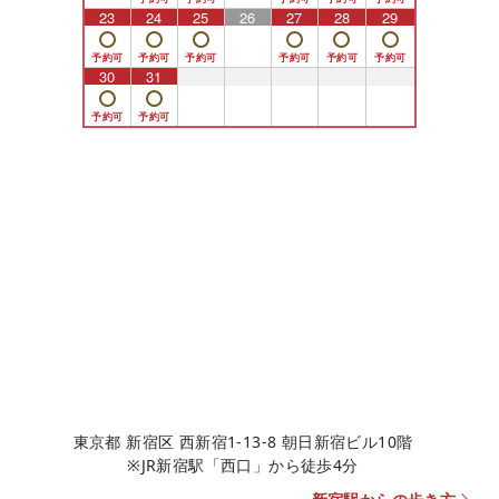
23
24
25
26
27
28
29
12月の定休日は
4日、8日、15日、18日、22日、25日です。
30
31
1
2
3
4
5
年末のご予約まだ空きございますので是非お早めに。
浩二郎先生モニターや全顔動画半額モニターを大募集
中です！！ぜひぜひ！この機会にお早めにご予約くだ
さい！
2024.8.2
9月の定休日は
1日、4日、8日、18日、19日、25日です。
お盆期間もご利用いただけるキャンペーンモニターを
募集しております。ご予約まだ空きございますので是
非お早めに。
浩二郎先生モニターを大募集中！！ぜひ！この機会に
お早めにご予約ください！
東京都 新宿区 西新宿1-13-8 朝日新宿ビル10階
※JR新宿駅「西口」から徒歩4分
2024.7.1