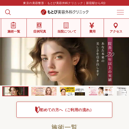
東京の美容整形・もとび美容外科クリニック｜新宿駅から4分
施術一覧
症例写真
当院について
費用
アクセス
初めての方へ（ご利用の流れ）
施術一覧