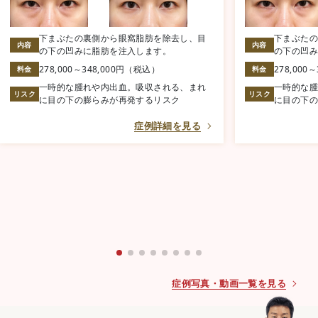
下まぶたの裏側から眼窩脂肪を除去し、目
下まぶた
内容
内容
の下の凹みに脂肪を注入します。
の下の凹み
278,000～348,000円（税込）
278,000
料金
料金
一時的な腫れや内出血。吸収される、まれ
一時的な
リスク
リスク
に目の下の膨らみが再発するリスク
に目の下
症例詳細を見る
症例写真・動画一覧を見る