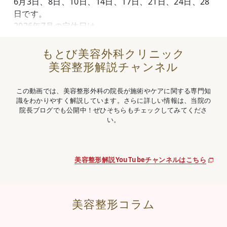
6月3日、8日、10日、14日、17日、21日、24日、28
日です。
2026年7月の定休日は
7月1日、5日、8日、12日、15日、22日、29日です。
夏休み・お盆休みの手術・施術のご予約はお早めに。
もとび美容外科クリニック
まずは、無料カウンセリングのご予約お待ちしており
美容整形解説チャンネル
ます(^^♪
この動画では、美容整形外科の院長が施術やケアに関する専門知
識をわかりやすく解説しています。さらに詳しい情報は、当院の
2026.4.27
院長ブログでも公開中！ぜひそちらもチェックしてみてくださ
2026年5月の定休日は
い。
5月6日、10日、13日、17日、20日、24日、31日で
す。
GW中の無料カウンセリングのご予約まだ空きござい
美容整形解説YouTubeチャンネルはこちら
ますので是非お早めに。お待ちしております。
2026.3.1
美容整形コラム
2026年4月の定休日は
4月1日、5日、15日、19日、22日です。