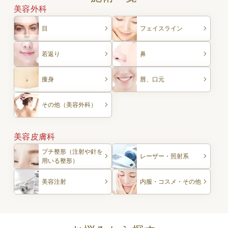
美容外科
目
フェイスライン
若返り
鼻
痩身
唇、口元
その他（美容外科）
美容皮膚科
プチ整形（注射や針を
レーザー・照射系
用いる整形）
美容注射
内服・コスメ・その他