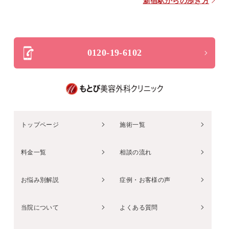
新宿駅からの歩き方
8月の定休日は
4日、8日、21日、25日、26日です。
お盆期間のご予約まだ空きございます。ご予約お待ち
しております。
0120-19-6102
小顔エラボトックスの価格をお安くしました！ぜひ！
この機会にお早めにご予約ください！
2024.6.8
7月の定休日は
トップページ
施術一覧
3日、10日、17日、21日、24日、28日です。
ご予約まだ空きございます。ご予約お待ちしておりま
す。
料金一覧
相談の流れ
お悩み別解説
症例・お客様の声
2024.4.5
4月から、浩二郎先生が常勤で出勤してくれることに
当院について
よくある質問
なりました！ まだ予約に空きがあります。ご予約お
待ちしております(*^^*) 5月の定休日は 8日、12日、