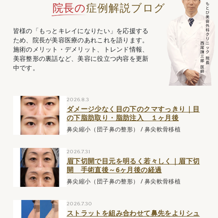
院長の
症例解説ブログ
皆様の「もっとキレイになりたい」を応援する
ため、院長が美容医療のあれこれを語ります。
施術のメリット・デメリット、トレンド情報、
美容整形の裏話など、美容に役立つ内容を更新
中です。
2026.8.3
ダメージ少なく目の下のクマすっきり｜目
の下脂肪取り・脂肪注入 １ヶ月後
鼻尖縮小（団子鼻の整形）
/
鼻尖軟骨移植
2026.7.31
眉下切開で目元を明るく若々しく｜眉下切
開 手術直後～6ヶ月後の経過
鼻尖縮小（団子鼻の整形）
/
鼻尖軟骨移植
2026.7.30
ストラットを組み合わせて鼻先をよりシュ