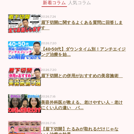
新着コラム
人気コラム
無料カウンセリングご予約まだ空きございますので是
非お早めに。お待ちしております。
2026.7.24
眉下切開に関するよくある質問に回答しま
す
2025.11.14
2025年12月の定休日は
2026.7.20
12月3日、10日、14日、19日、24日です。
【40•50代】ダウンタイム別！アンチエイジ
無料カウンセリングご予約まだ空きございますので是
ング治療を始...
非お早めに。お待ちしております。
浩二郎先生のお得なキャンペーンも行っておりますの
2026.7.20
で是非！
眉下切開との併用がおすすめの美容施術
2025.10.11
2026.7.16
2025年11月の定休日は
美容外科医が教える、老けやすい人・老け
にくい人の違い パ...
11月5日、12日、16日、19日、24日、26日、30日で
す。
無料カウンセリングご予約まだ空きございますので是
2026.7.16
【眉下切開】たるみが取れるだけじゃな
非お早めに。お待ちしております。