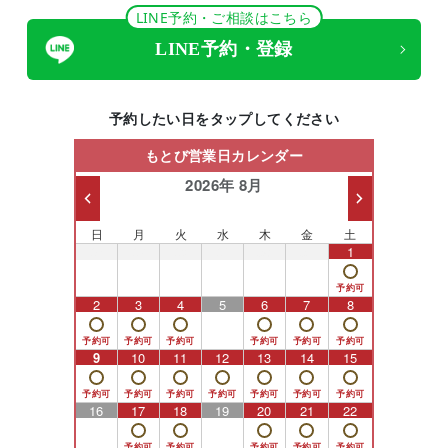
LINE予約・ご相談はこちら
LINE予約・登録
2025.1.30
2025年2月の定休日は
2日、3日、5日、9日、12日、16日、19日、26日で
予約したい日をタップしてください
す。
3月の定休日は
もとび営業日カレンダー
5日、9日、12日、16日、24日、26日、30日です。
2026年 8月
春休みの処置手術＆GWに向けての無料カウンセリン
グご予約まだ空きございますので是非お早めに。
日
月
火
水
木
金
土
26
27
28
29
30
31
1
2024.12.17
2
3
4
5
6
7
8
2025年1月の定休日は
1日、2日、3日、8日、15日、19日、20日、22日、27
9
10
11
12
13
14
15
日、29日です。
年始のご予約まだ空きございますので是非お早めに。
16
17
18
19
20
21
22
2024.10.29