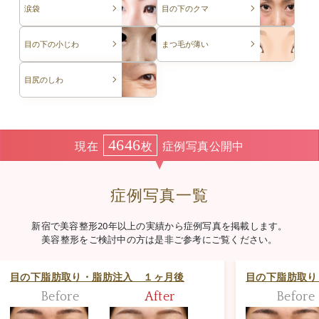
涙袋
目の下のクマ
目の下の小じわ
まつ毛が薄い
目尻のしわ
4646
現在
枚
症例写真公開中
症例写真一覧
新宿で美容整形20年以上の実績から症例写真を掲載します。
美容整形をご検討中の方は是非ご参考にご覧ください。
目の下脂肪取り・脂肪注入 １ヶ月後
目の下脂肪取り
Before
After
Before