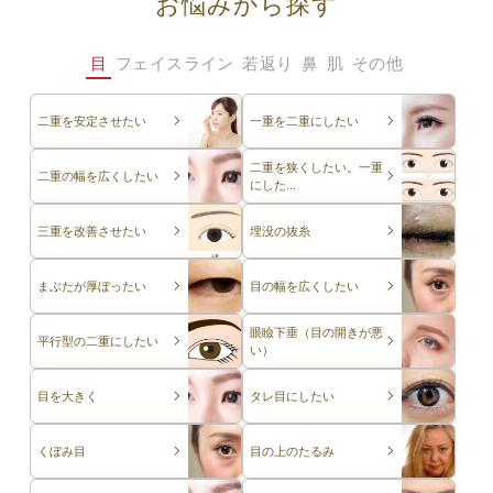
お悩みから探す
目
フェイスライン
若返り
鼻
肌
その他
二重を安定させたい
一重を二重にしたい
二重を狭くしたい。一重
二重の幅を広くしたい
にした...
三重を改善させたい
埋没の抜糸
まぶたが厚ぼったい
目の幅を広くしたい
眼瞼下垂（目の開きが悪
平行型の二重にしたい
い）
目を大きく
タレ目にしたい
くぼみ目
目の上のたるみ