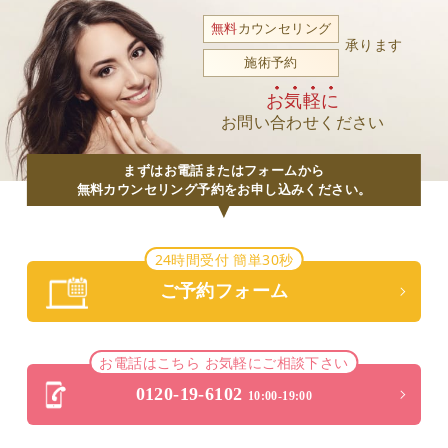
無料
カウンセリング
2025.7.1
承ります
施術予約
2025年7月と8月の定休日は
7月2日、6日、9日、16日、23日、27日、30日です。
お気軽に
8月の定休日は
お問い合わせください
8月3日、6日、17日、20日、28日、29日です。
夏休み＆お盆休みの処置・手術に向けての無料カウン
まずはお電話またはフォームから
セリングご予約まだ空きございますので是非お早め
無料カウンセリング予約をお申し込みください。
に。お待ちしております。
24時間受付 簡単30秒
2025.3.14
ご予約フォーム
2025年4月と5月の定休日は
4月2日、6日、9日、16日、20日、23日です。
5月の定休日は
お電話はこちら お気軽にご相談下さい
5月7日、11日、14日、21日、25日、28日です。
0120-19-6102
春休みの処置・手術＆GWに向けての無料カウンセリ
10:00-19:00
ングご予約まだ空きございますので是非お早めに。お
待ちしております。